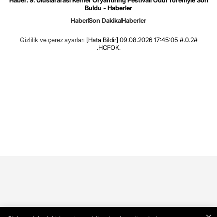
Haber: 9. Uluslararası Kemer Oryantiring Festivali Ödül Töreniyle Son
Buldu - Haberler
Haber
Son Dakika
Haberler
Gizlilik ve çerez ayarları
[Hata Bildir]
09.08.2026 17:45:05 #.0.2#
.HCFOK.