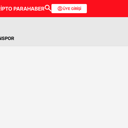
İPTO PARA
HABER
ÜYE GİRİŞİ
NSPOR