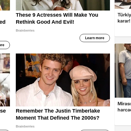
Türki
karar
Mirası
harcad