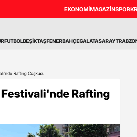
EKONOMİ
MAGAZİN
SPOR
KR
ÜR
FUTBOL
BEŞİKTAŞ
FENERBAHÇE
GALATASARAY
TRABZO
ali'nde Rafting Coşkusu
 Festivali'nde Rafting