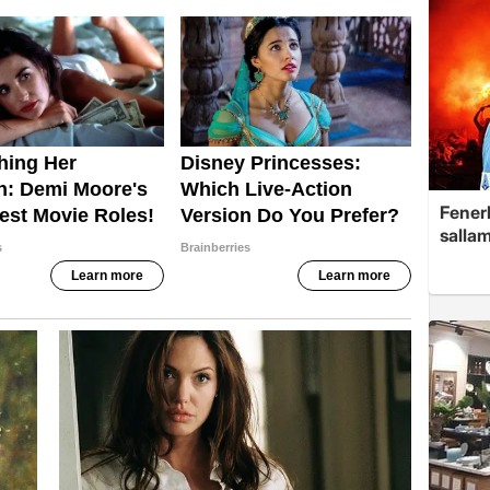
Fenerb
sallam