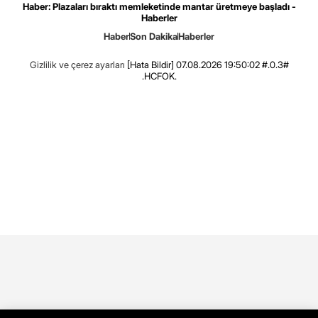
Haber: Plazaları bıraktı memleketinde mantar üretmeye başladı -
Haberler
Haber
Son Dakika
Haberler
Gizlilik ve çerez ayarları
[Hata Bildir]
07.08.2026 19:50:02 #.0.3#
.HCFOK.