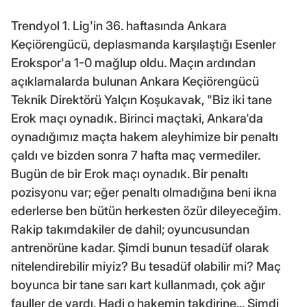
Trendyol 1. Lig'in 36. haftasında Ankara
Keçiörengücü, deplasmanda karşılaştığı Esenler
Erokspor'a 1-0 mağlup oldu. Maçın ardından
açıklamalarda bulunan Ankara Keçiörengücü
Teknik Direktörü Yalçın Koşukavak, "Biz iki tane
Erok maçı oynadık. Birinci maçtaki, Ankara'da
oynadığımız maçta hakem aleyhimize bir penaltı
çaldı ve bizden sonra 7 hafta maç vermediler.
Bugün de bir Erok maçı oynadık. Bir penaltı
pozisyonu var; eğer penaltı olmadığına beni ikna
ederlerse ben bütün herkesten özür dileyeceğim.
Rakip takımdakiler de dahil; oyuncusundan
antrenörüne kadar. Şimdi bunun tesadüf olarak
nitelendirebilir miyiz? Bu tesadüf olabilir mi? Maç
boyunca bir tane sarı kart kullanmadı, çok ağır
fauller de vardı. Hadi o hakemin takdirine... Şimdi