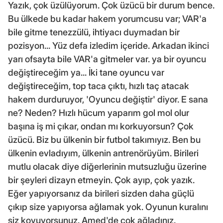
Yazık, çok üzülüyorum. Çok üzücü bir durum bence.
Bu ülkede bu kadar hakem yorumcusu var; VAR'a
bile gitme tenezzülü, ihtiyacı duymadan bir
pozisyon... Yüz defa izledim içeride. Arkadan ikinci
yarı ofsayta bile VAR'a gitmeler var. ya bir oyuncu
değiştireceğim ya... İki tane oyuncu var
değiştireceğim, top taca çıktı, hızlı taç atacak
hakem durduruyor, 'Oyuncu değiştir' diyor. E sana
ne? Neden? Hızlı hücum yaparım gol mol olur
başına iş mi çıkar, ondan mı korkuyorsun? Çok
üzücü. Biz bu ülkenin bir futbol takımıyız. Ben bu
ülkenin evladıyım, ülkenin antrenörüyüm. Birileri
mutlu olacak diye diğerlerinin mutsuzluğu üzerine
bir şeyleri dizayn etmeyin. Çok ayıp, çok yazık.
Eğer yapıyorsanız da birileri sizden daha güçlü
çıkıp size yapıyorsa ağlamak yok. Oyunun kuralını
siz koyuyorsunuz. Amed'de çok ağladınız.