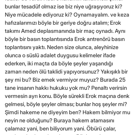
bunlar tesadüf olmaz ise biz niye uğraşıyoruz ki?
Niye mücadele ediyoruz ki? Oynamayalım. ve keza
hafızalarımızı böyle bir geriye doğru atalım; Erok
takımı Amed deplasmanında bir maç oynadı. Aynı
böyle bir basın toplantısında Erok antrenörü basın
toplantısını yaktı. Neden size olunca, aleyhinize
olunca o süslü adalet duygusu kelimeler ifade
ederken, iki maçta da böyle şeyler yaşandığı
zaman neden ölü taklidi yapıyorsunuz? Yakışıklı bir
şey mi bu? Biz emek vermiyor muyuz? Burada 25
tane insanın hakkı hukuku yok mu? Penaltı verirsin
vermesin ayrı konu. Böyle sürekli Erok maçına denk
gelmesi, böyle şeyler olması; bunlar hoş şeyler mi?
Şimdi hakeme ne diyeyim ben? Hakem bilmiyor mu
neyin ne olduğunu? Buraya hakem atamasını
çalamaz yani, ben biliyorum yani. Öbürü çalar,