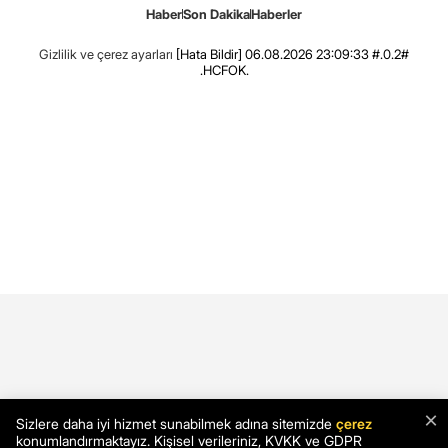
Haber
Son Dakika
Haberler
Gizlilik ve çerez ayarları
[Hata Bildir]
06.08.2026 23:09:33 #.0.2#
.HCFOK.
×
Sizlere daha iyi hizmet sunabilmek adına sitemizde
çerez
konumlandırmaktayız. Kişisel verileriniz, KVKK ve GDPR