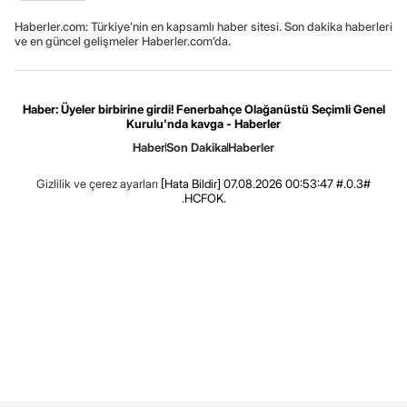
Haberler.com: Türkiye’nin en kapsamlı haber sitesi. Son dakika haberleri
ve en güncel gelişmeler Haberler.com’da.
Haber: Üyeler birbirine girdi! Fenerbahçe Olağanüstü Seçimli Genel
Kurulu'nda kavga - Haberler
Haber
Son Dakika
Haberler
Gizlilik ve çerez ayarları
[Hata Bildir]
07.08.2026 00:53:47 #.0.3#
.HCFOK.