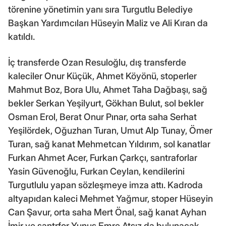
törenine yönetimin yanı sıra Turgutlu Belediye
Başkan Yardımcıları Hüseyin Maliz ve Ali Kıran da
katıldı.
İç transferde Ozan Resuloğlu, dış transferde
kaleciler Onur Küçük, Ahmet Köyönü, stoperler
Mahmut Boz, Bora Ulu, Ahmet Taha Dağbaşı, sağ
bekler Serkan Yeşilyurt, Gökhan Bulut, sol bekler
Osman Erol, Berat Onur Pınar, orta saha Serhat
Yeşilördek, Oğuzhan Turan, Umut Alp Tunay, Ömer
Turan, sağ kanat Mehmetcan Yıldırım, sol kanatlar
Furkan Ahmet Acer, Furkan Çarkçı, santraforlar
Yasin Güvenoğlu, Furkan Ceylan, kendilerini
Turgutlulu yapan sözleşmeye imza attı. Kadroda
altyapıdan kaleci Mehmet Yağmur, stoper Hüseyin
Can Şavur, orta saha Mert Önal, sağ kanat Ayhan
İmir ve santrfor Yunus Emre Atsız da bulunacak.