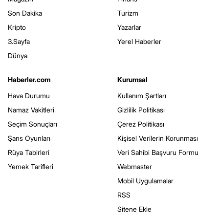
Son Dakika
Turizm
Kripto
Yazarlar
3.Sayfa
Yerel Haberler
Dünya
Haberler.com
Kurumsal
Hava Durumu
Kullanım Şartları
Namaz Vakitleri
Gizlilik Politikası
Seçim Sonuçları
Çerez Politikası
Şans Oyunları
Kişisel Verilerin Korunması
Rüya Tabirleri
Veri Sahibi Başvuru Formu
Yemek Tarifleri
Webmaster
Mobil Uygulamalar
RSS
Sitene Ekle