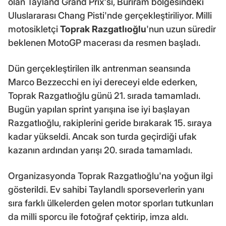
olan Tayland Grand Prix'si, Buriram bölgesindeki
Uluslararası Chang Pisti'nde gerçekleştiriliyor. Milli
motosikletçi
Toprak Razgatlıoğlu
'nun uzun süredir
beklenen MotoGP macerası da resmen başladı.
Dün gerçekleştirilen ilk antrenman seansında
Marco Bezzecchi en iyi dereceyi elde ederken,
Toprak Razgatlıoğlu günü 21. sırada tamamladı.
Bugün yapılan sprint yarışına ise iyi başlayan
Razgatlıoğlu, rakiplerini geride bırakarak 15. sıraya
kadar yükseldi. Ancak son turda geçirdiği ufak
kazanın ardından yarışı 20. sırada tamamladı.
Organizasyonda Toprak Razgatlıoğlu'na yoğun ilgi
gösterildi. Ev sahibi Taylandlı sporseverlerin yanı
sıra farklı ülkelerden gelen motor sporları tutkunları
da milli sporcu ile fotoğraf çektirip, imza aldı.