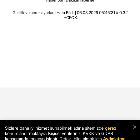
Gizlilik ve çerez ayarları
[Hata Bildir]
06.08.2026 05:45:31 #.0.3#
.HCFOK.
×
Sizlere daha iyi hizmet sunabilmek adına sitemizde
çerez
konumlandırmaktayız. Kişisel verileriniz, KVKK ve GDPR
kapsamında toplanıp işlenir. Detaylı bilgi almak için
Aydınlatma