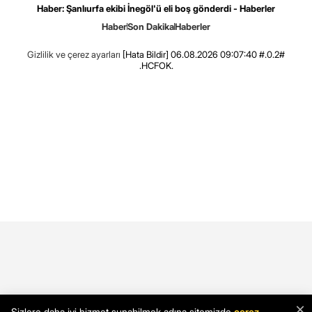
Haber: Şanlıurfa ekibi İnegöl'ü eli boş gönderdi - Haberler
Haber
Son Dakika
Haberler
Gizlilik ve çerez ayarları
[Hata Bildir]
06.08.2026 09:07:40 #.0.2#
.HCFOK.
×
Sizlere daha iyi hizmet sunabilmek adına sitemizde
çerez