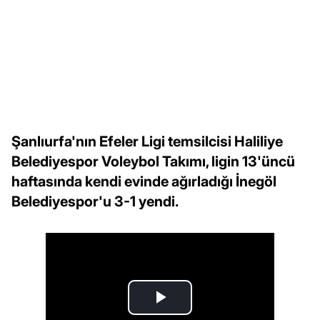
Şanlıurfa'nın Efeler Ligi temsilcisi Haliliye
Belediyespor Voleybol Takımı, ligin 13'üncü
haftasında kendi evinde ağırladığı İnegöl
Belediyespor'u 3-1 yendi.