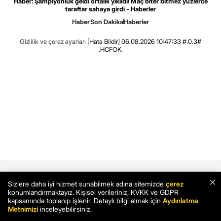
Haber: Şampiyonluk geldi ortalık yıkıldı! Maç biter bitmez yüzlerce
taraftar sahaya girdi - Haberler
Haber
Son Dakika
Haberler
Gizlilik ve çerez ayarları
[Hata Bildir]
06.08.2026 10:47:33 #.0.3#
.HCFOK.
×
Sizlere daha iyi hizmet sunabilmek adına sitemizde
çerez
konumlandırmaktayız. Kişisel verileriniz, KVKK ve GDPR
kapsamında toplanıp işlenir. Detaylı bilgi almak için
Aydınlatma
Metnimizi
inceleyebilirsiniz.