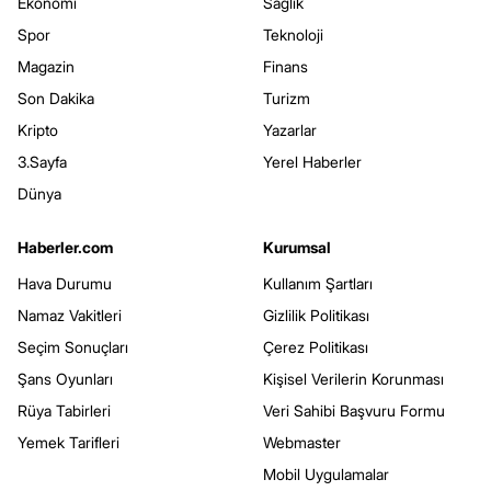
Ekonomi
Sağlık
Spor
Teknoloji
Magazin
Finans
Son Dakika
Turizm
Kripto
Yazarlar
3.Sayfa
Yerel Haberler
Dünya
Haberler.com
Kurumsal
Hava Durumu
Kullanım Şartları
Namaz Vakitleri
Gizlilik Politikası
Seçim Sonuçları
Çerez Politikası
Şans Oyunları
Kişisel Verilerin Korunması
Rüya Tabirleri
Veri Sahibi Başvuru Formu
Yemek Tarifleri
Webmaster
Mobil Uygulamalar