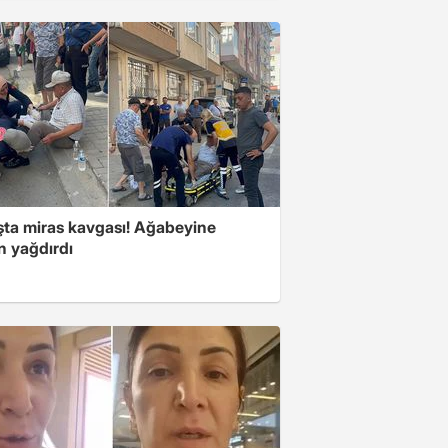
şta miras kavgası! Ağabeyine
n yağdırdı