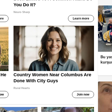
Bu ya
kurşu