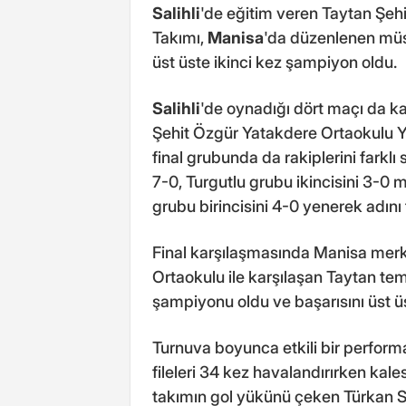
Salihli
'de eğitim veren Taytan Şehi
Takımı,
Manisa
'da düzenlenen müs
üst üste ikinci kez şampiyon oldu.
Salihli
'de oynadığı dört maçı da 
Şehit Özgür Yatakdere Ortaokulu Yı
final grubunda da rakiplerini farklı 
7-0, Turgutlu grubu ikincisini 3-0 m
grubu birincisini 4-0 yenerek adını 
Final karşılaşmasında Manisa merke
Ortaokulu ile karşılaşan Taytan te
şampiyonu oldu ve başarısını üst üst
Turnuva boyunca etkili bir perform
fileleri 34 kez havalandırırken kale
takımın gol yükünü çeken Türkan Ser