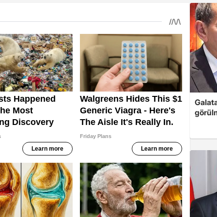
Galata
görül