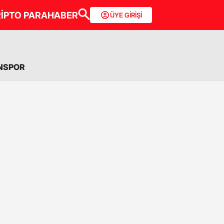
İPTO PARA
HABER
ÜYE GİRİŞİ
NSPOR