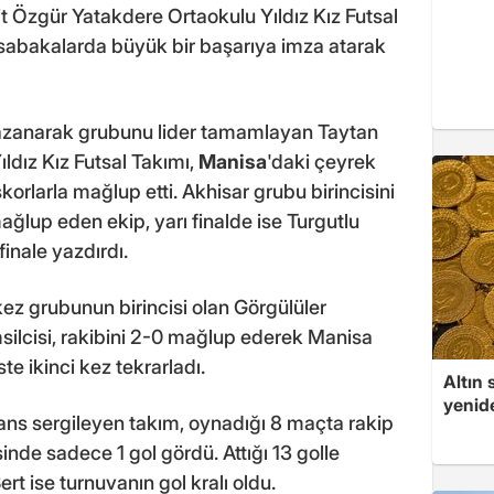
t Özgür Yatakdere Ortaokulu Yıldız Kız Futsal
abakalarda büyük bir başarıya imza atarak
kazanarak grubunu lider tamamlayan Taytan
ldız Kız Futsal Takımı,
Manisa
'daki çeyrek
skorlarla mağlup etti. Akhisar grubu birincisini
ağlup eden ekip, yarı finalde ise Turgutlu
finale yazdırdı.
z grubunun birincisi olan Görgülüler
msilcisi, rakibini 2-0 mağlup ederek Manisa
e ikinci kez tekrarladı.
Altın 
yenid
ans sergileyen takım, oynadığı 8 maçta rakip
sinde sadece 1 gol gördü. Attığı 13 golle
t ise turnuvanın gol kralı oldu.