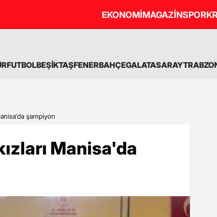
EKONOMİ
MAGAZİN
SPOR
KR
ÜR
FUTBOL
BEŞİKTAŞ
FENERBAHÇE
GALATASARAY
TRABZO
ı Manisa'da şampiyon
 kızları Manisa'da