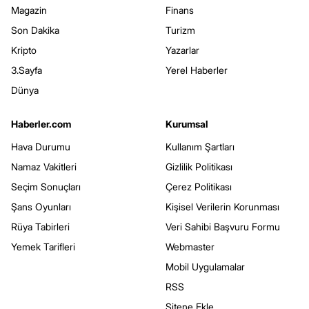
Magazin
Finans
Son Dakika
Turizm
Kripto
Yazarlar
3.Sayfa
Yerel Haberler
Dünya
Haberler.com
Kurumsal
Hava Durumu
Kullanım Şartları
Namaz Vakitleri
Gizlilik Politikası
Seçim Sonuçları
Çerez Politikası
Şans Oyunları
Kişisel Verilerin Korunması
Rüya Tabirleri
Veri Sahibi Başvuru Formu
Yemek Tarifleri
Webmaster
Mobil Uygulamalar
RSS
Sitene Ekle