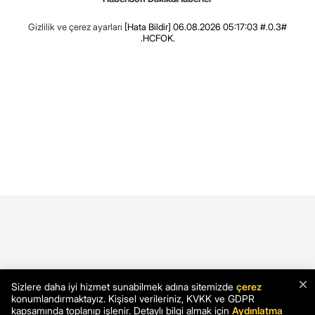
Gizlilik ve çerez ayarları
[Hata Bildir]
06.08.2026 05:17:03 #.0.3#
.HCFOK.
×
Sizlere daha iyi hizmet sunabilmek adına sitemizde
çerez
konumlandırmaktayız. Kişisel verileriniz, KVKK ve GDPR
kapsamında toplanıp işlenir. Detaylı bilgi almak için
Aydınlatma