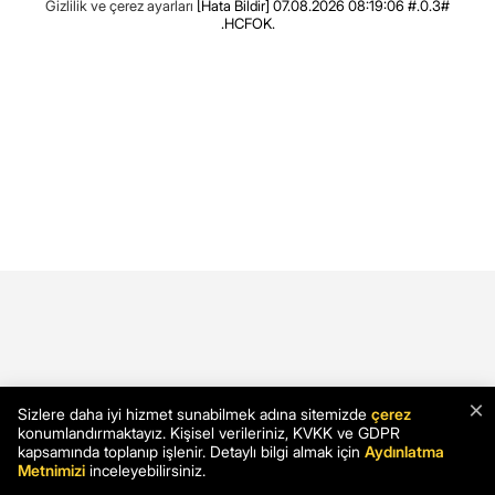
Gizlilik ve çerez ayarları
[Hata Bildir]
07.08.2026 08:19:06 #.0.3#
.HCFOK.
×
Sizlere daha iyi hizmet sunabilmek adına sitemizde
çerez
konumlandırmaktayız. Kişisel verileriniz, KVKK ve GDPR
kapsamında toplanıp işlenir. Detaylı bilgi almak için
Aydınlatma
Metnimizi
inceleyebilirsiniz.