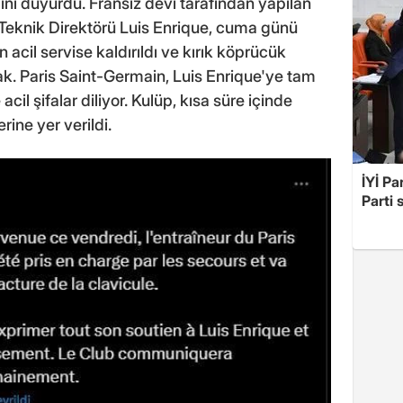
ini duyurdu. Fransız devi tarafından yapılan
Teknik Direktörü Luis Enrique, cuma günü
n acil servise kaldırıldı ve kırık köprücük
k. Paris Saint-Germain, Luis Enrique'ye tam
cil şifalar diliyor. Kulüp, kısa süre içinde
rine yer verildi.
İYİ Pa
Parti 