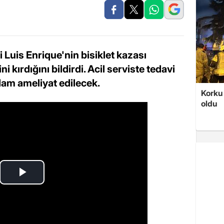
i Luis Enrique'nin bisiklet kazası
 kırdığını bildirdi. Acil serviste tedavi
adam ameliyat edilecek.
Korku 
oldu