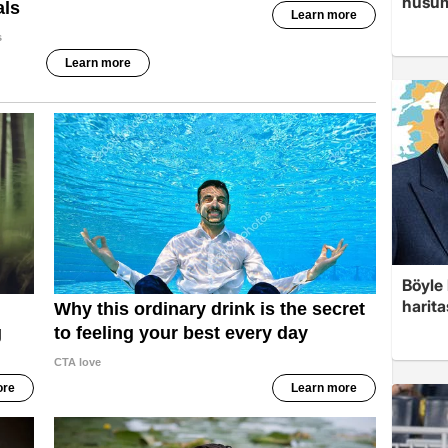
husume
Böyle 
harita