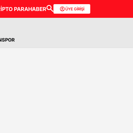
İPTO PARA
HABER
ÜYE GİRİŞİ
NSPOR