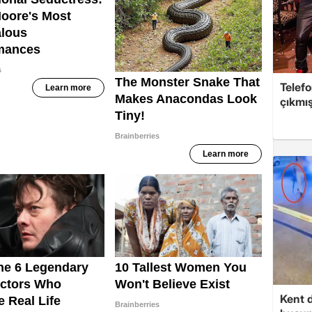
Telefo
çıkmış
Kent d