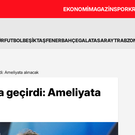
EKONOMİ
MAGAZİN
SPOR
KR
ÜR
FUTBOL
BEŞİKTAŞ
FENERBAHÇE
GALATASARAY
TRABZO
i: Ameliyata alınacak
a geçirdi: Ameliyata