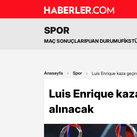
SPOR
MAÇ SONUÇLARI
PUAN DURUMU
FİKST
Anasayfa
Spor
Luis Enrique kaza geçird
Luis Enrique kaz
alınacak