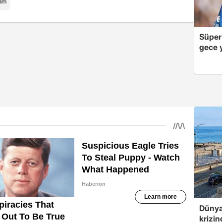
am
Süper
gece y
Dünya
krizin