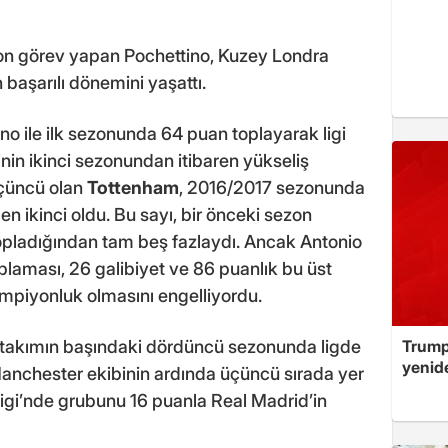
on görev yapan Pochettino, Kuzey Londra
 başarılı dönemini yaşattı.
ino ile ilk sezonunda 64 puan toplayarak ligi
inin ikinci sezonundan itibaren yükseliş
üçüncü olan
Tottenham
, 2016/2017 sezonunda
 ikinci oldu. Bu sayı, bir önceki sezon
opladığından tam beş fazlaydı. Ancak Antonio
plaması, 26 galibiyet ve 86 puanlık bu üst
piyonluk olmasını engelliyordu.
Trump
 takımın başındaki dördüncü sezonunda ligde
yenid
 Manchester ekibinin ardında üçüncü sırada yer
Ligi’nde grubunu 16 puanla Real Madrid’in