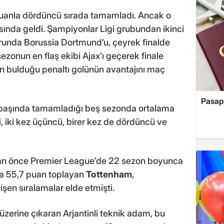
 puanla dördüncü sırada tamamladı. Ancak o
sında geldi. Şampiyonlar Ligi grubundan ikinci
urunda Borussia Dortmund’u, çeyrek finalde
sezonun en flaş ekibi Ajax’ı geçerek finale
en bulduğu penaltı golünün avantajını maç
Pasapo
n başında tamamladığı beş sezonda ortalama
ci, iki kez üçüncü, birer kez de dördüncü ve
dan önce Premier League’de 22 sezon boyunca
ma 55,7 puan toplayan
Tottenham
,
işen sıralamalar elde etmişti.
üzerine çıkaran Arjantinli teknik adam, bu