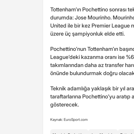
Tottenham’ın Pochettino sonrası tek
durumda: Jose Mourinho. Mourinho
United ile bir kez Premier League 
üzere üç şampiyonluk elde etti.
Pochettino’nun Tottenham’ın başı
League’deki kazanma oranı ise %6
takımlarından daha az transfer ha
önünde bulundurmak doğru olacakt
Teknik adamlığa yaklaşık bir yıl a
taraftarlarına Pochettino’yu aratı
gösterecek.
Kaynak: EuroSport.com