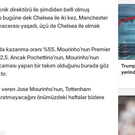
nik direktörü ile şimdiden belli olmuş
 bugüne dek Chelsea ile iki kez, Manchester
macerası yaşadı, üçü de Chelsea ile olmak
nda kazanma oranı %55. Mourinho’nun Premier
2,5. Ancak Pochettino’nun, Mourinho’nun
rcaması yapan bir takım olduğunu burada göz
Trump
yerin
ır.
ra veren Jose Mourinho’nun, Tottenham
p aratmayacağını önümüzdeki haftalar bizlere