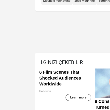
Mauricio Pochettino
Jose Mourinho
Tottenh