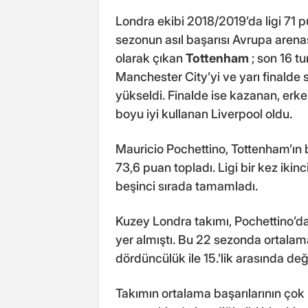
Londra ekibi 2018/2019’da ligi 71
sezonun asıl başarısı Avrupa arena
olarak çıkan
Tottenham
; son 16 t
Manchester City’yi ve yarı finalde 
yükseldi. Finalde ise kazanan, erk
boyu iyi kullanan Liverpool oldu.
Mauricio Pochettino, Tottenham’ı
73,6 puan topladı. Ligi bir kez ikin
beşinci sırada tamamladı.
Kuzey Londra takımı, Pochettino’
yer almıştı. Bu 22 sezonda ortala
dördüncülük ile 15.’lik arasında değ
Takımın ortalama başarılarının çok 