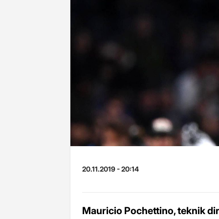
20.11.2019 - 20:14
Mauricio Pochettino, teknik di