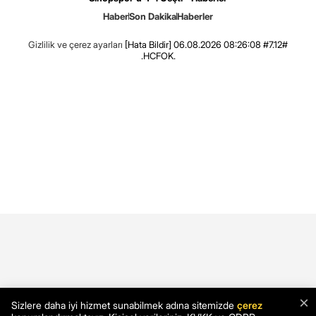
Haber
Son Dakika
Haberler
Gizlilik ve çerez ayarları
[Hata Bildir]
06.08.2026 08:26:08 #7.12#
.HCFOK.
×
Sizlere daha iyi hizmet sunabilmek adına sitemizde
çerez