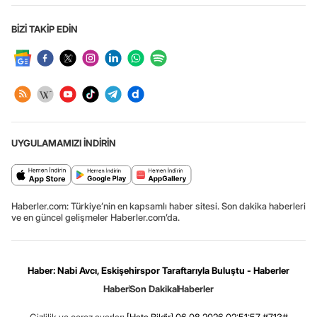
BİZİ TAKİP EDİN
UYGULAMAMIZI İNDİRİN
Haberler.com: Türkiye’nin en kapsamlı haber sitesi. Son dakika haberleri
ve en güncel gelişmeler Haberler.com’da.
Haber: Nabi Avcı, Eskişehirspor Taraftarıyla Buluştu - Haberler
Haber
Son Dakika
Haberler
Gizlilik ve çerez ayarları
[Hata Bildir]
06.08.2026 02:51:57 #7.13#