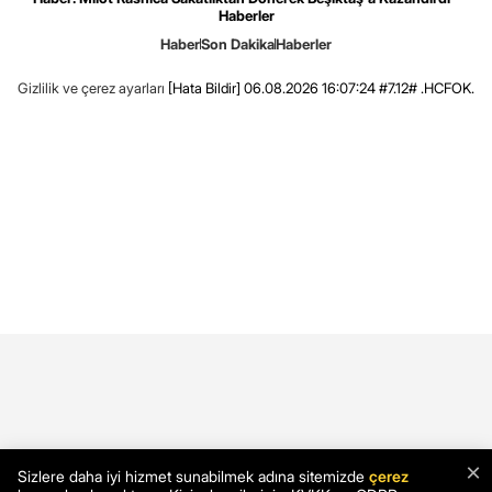
Haberler
Haber
Son Dakika
Haberler
Gizlilik ve çerez ayarları
[Hata Bildir]
06.08.2026 16:07:24 #7.12# .HCFOK.
×
Sizlere daha iyi hizmet sunabilmek adına sitemizde
çerez