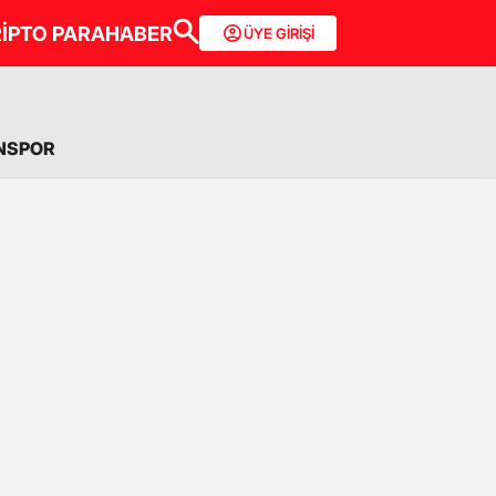
İPTO PARA
HABER
ÜYE GİRİŞİ
NSPOR