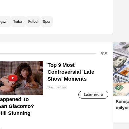
gazin
Tarkan
Futbol
Spor
Komşuy
milyon