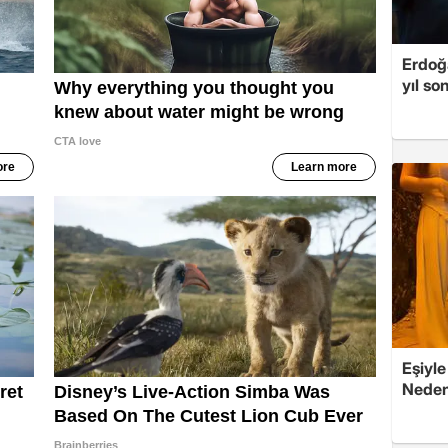
Erdoğa
yıl so
Eşiyle
Nedeni