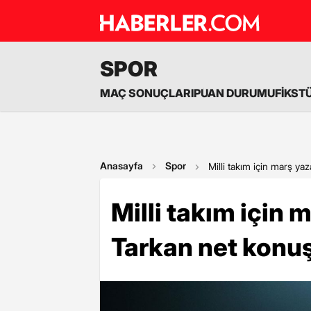
SPOR
MAÇ SONUÇLARI
PUAN DURUMU
FİKST
Anasayfa
Spor
Milli takım için marş y
Milli takım için
Tarkan net konu