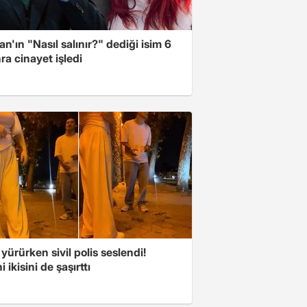
n'ın "Nasıl salınır?" dediği isim 6
nra cinayet işledi
 yürürken sivil polis seslendi!
 ikisini de şaşırttı