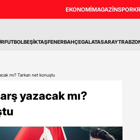
EKONOMİ
MAGAZİN
SPOR
KR
ÜR
FUTBOL
BEŞİKTAŞ
FENERBAHÇE
GALATASARAY
TRABZO
azacak mı? Tarkan net konuştu
 marş yazacak mı?
ştu