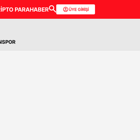
İPTO PARA
HABER
ÜYE GİRİŞİ
NSPOR