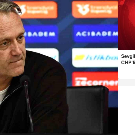
Sevgil
CHP'l