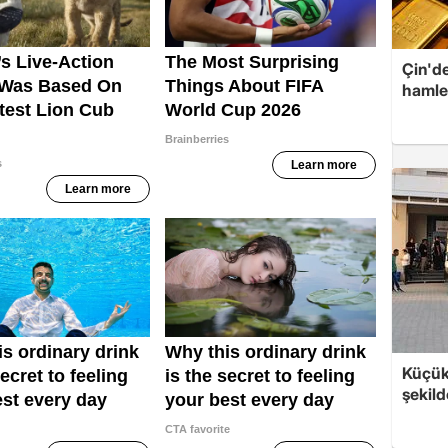
Çin'de
hamle
Küçük
şekild