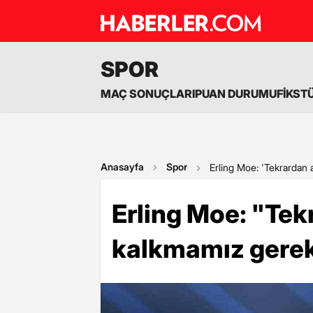
SPOR
MAÇ SONUÇLARI
PUAN DURUMU
FİKST
Anasayfa
Spor
Erling Moe: 'Tekrardan
Erling Moe: "Te
kalkmamız gerek