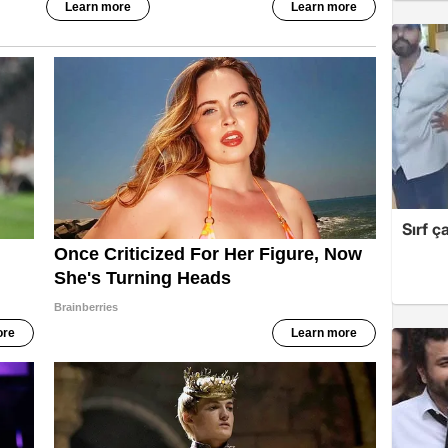
Sırf ç