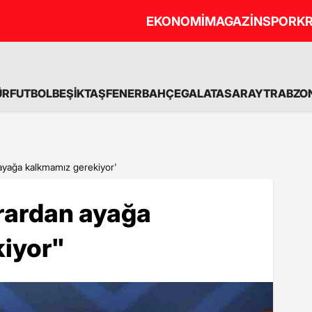
EKONOMİ
MAGAZİN
SPOR
KR
ÜR
FUTBOL
BEŞİKTAŞ
FENERBAHÇE
GALATASARAY
TRABZO
 ayağa kalkmamız gerekiyor'
krardan ayağa
iyor"