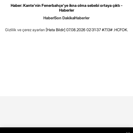
Haber: Kante'nin Fenerbahçe'ye ikna olma sebebi ortaya çıktı -
Haberler
Haber
Son Dakika
Haberler
Gizlilik ve çerez ayarları
[Hata Bildir]
07.08.2026 02:31:37 #7.13# .HCFOK.