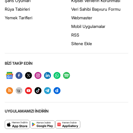
Şans Oyunları
Kişisel Verilerin Korunması
Rüya Tabirleri
Veri Sahibi Başvuru Formu
Yemek Tarifleri
Webmaster
Mobil Uygulamalar
RSS
Sitene Ekle
BİZİ TAKİP EDİN
UYGULAMAMIZI İNDİRİN