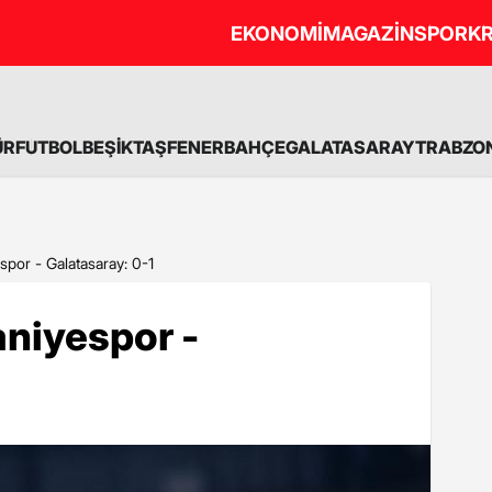
EKONOMİ
MAGAZİN
SPOR
KR
ÜR
FUTBOL
BEŞİKTAŞ
FENERBAHÇE
GALATASARAY
TRABZO
por - Galatasaray: 0-1
niyespor -