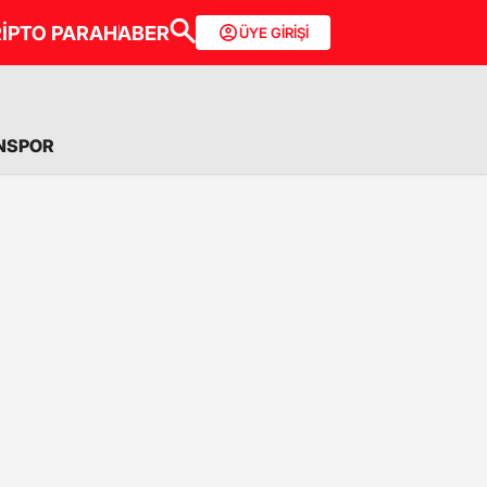
İPTO PARA
HABER
ÜYE GİRİŞİ
NSPOR