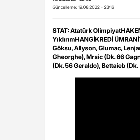
Güncelleme:
19.08.2022 - 23:16
STAT: Atatürk OlimpiyatHAKEM
YıldırımHANGİKREDİ ÜMRANİYE
Göksu, Allyson, Glumac, Lenjan
Gheorghe), Mrsic (Dk. 66 Gagni
(Dk. 56 Geraldo), Bettaieb (Dk.