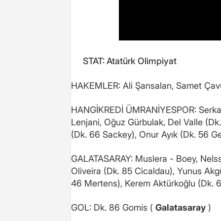
STAT: Atatürk Olimpiyat
HAKEMLER: Ali Şansalan, Samet Çavuş
HANGİKREDİ ÜMRANİYESPOR: Serkan Kı
Lenjani, Oğuz Gürbulak, Del Valle (Dk
(Dk. 66 Sackey), Onur Ayık (Dk. 56 G
GALATASARAY: Muslera - Boey, Nelsson
Oliveira (Dk. 85 Cicaldau), Yunus Akg
46 Mertens), Kerem Aktürkoğlu (Dk. 65
GOL: Dk. 86 Gomis (
Galatasaray
)