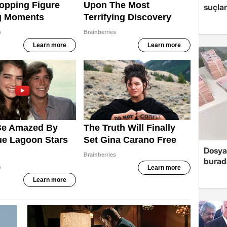
suçlar
Dosya
burada