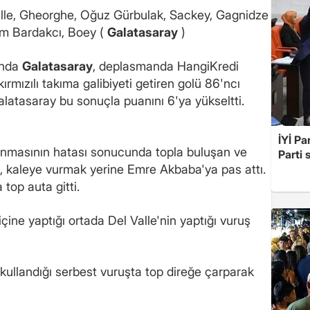
le, Gheorghe, Oğuz Gürbulak, Sackey, Gagnidze
im Bardakcı, Boey (
Galatasaray
)
ında
Galatasaray
, deplasmanda HangiKredi
rmızılı takıma galibiyeti getiren golü 86'ncı
latasaray bu sonuçla puanını 6'ya yükseltti.
İYİ Pa
unmasının hatası sonucunda topla buluşan ve
Parti 
c, kaleye vurmak yerine Emre Akbaba'ya pas attı.
 top auta gitti.
çine yaptığı ortada Del Valle'nin yaptığı vuruş
 kullandığı serbest vuruşta top direğe çarparak