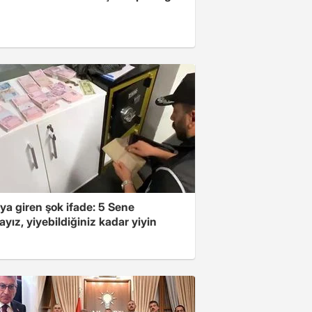
ya giren şok ifade: 5 Sene
yız, yiyebildiğiniz kadar yiyin