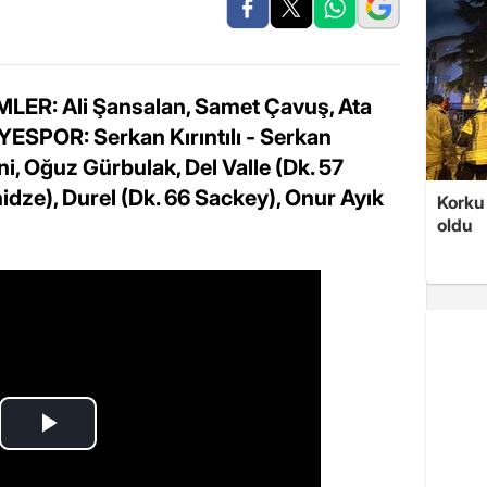
LER: Ali Şansalan, Samet Çavuş, Ata
SPOR: Serkan Kırıntılı - Serkan
i, Oğuz Gürbulak, Del Valle (Dk. 57
dze), Durel (Dk. 66 Sackey), Onur Ayık
Korku 
oldu