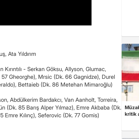
, Ata Yıldırım
rıntılı - Serkan Göksu, Allyson, Glumac,
. 57 Gheorghe), Mrsic (Dk. 66 Gagnidze), Durel
eraldo), Bettaieb (Dk. 86 Metehan Mimaroğlu)
, Abdülkerim Bardakcı, Van Aanholt, Torreira,
Müzak
ün (Dk. 85 Barış Alper Yılmaz), Emre Akbaba (Dk.
kritik
 Emre Kılınç), Seferovic (Dk. 77 Gomis)