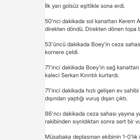
İlk yarı golsüz eşitlikle sona erdi.
50'nci dakikada sol kanattan Kerem Ak
direkten döndü. Direkten dönen topa b
53'üncü dakikada Boey'in ceza sahası d
kornere çeldi.
71'inci dakikada Boey'in sağ kanattan 
kaleci Serkan Kırıntılı kurtardı.
71'inci dakikada hızlı gelişen ev sahi
dışından yaptığı vuruş dışarı çıktı.
86'ncı dakikada ceza sahası yayına ya
rakibinden sıyrıldıktan sonra sert bir vu
Müsabaka deplasman ekibinin 1-0'lık ü