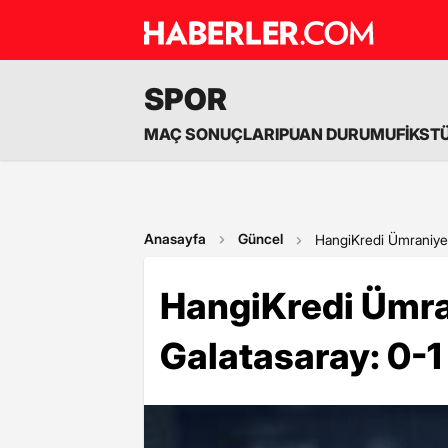
SPOR
MAÇ SONUÇLARI
PUAN DURUMU
FİKST
Anasayfa
Güncel
HangiKredi Ümraniyes
HangiKredi Ümra
Galatasaray: 0-1