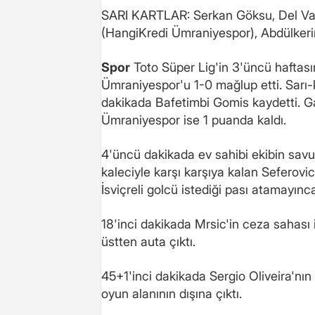
SARI KARTLAR: Serkan Göksu, Del Val
(HangiKredi Ümraniyespor), Abdülker
Spor
Toto Süper Lig'in 3'üncü haftas
Ümraniyespor'u 1-0 mağlup etti. Sarı-kı
dakikada Bafetimbi Gomis kaydetti. Ga
Ümraniyespor ise 1 puanda kaldı.
4'üncü dakikada ev sahibi ekibin sav
kaleciyle karşı karşıya kalan Seferovi
İsviçreli golcü istediği pası atamayınca
18'inci dakikada Mrsic'in ceza sahası i
üstten auta çıktı.
45+1'inci dakikada Sergio Oliveira'nın
oyun alanının dışına çıktı.