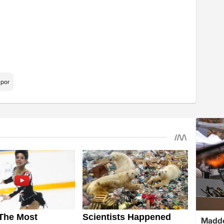
por
Madde