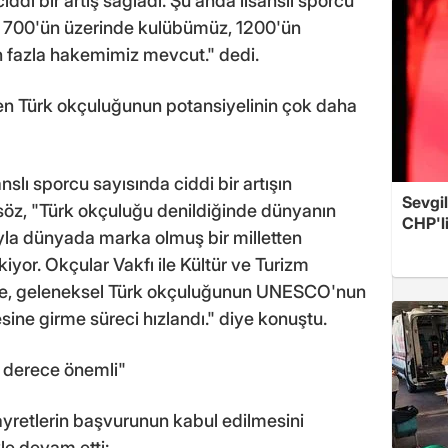
iddi bir artış sağladı. Şu anda lisanslı sporcu
da 700'ün üzerinde kulübümüz, 1200'ün
 fazla hakemimiz mevcut." dedi.
en Türk okçuluğunun potansiyelinin çok daha
nslı sporcu sayısında ciddi bir artışın
Sevgil
söz, "Türk okçuluğu denildiğinde dünyanın
CHP'l
yla dünyada marka olmuş bir milletten
yor. Okçular Vakfı ile Kültür ve Turizm
iyle, geleneksel Türk okçuluğunun UNESCO'nun
ine girme süreci hızlandı." diye konuştu.
n derece önemli"
ayretlerin başvurunun kabul edilmesini
le devam etti: