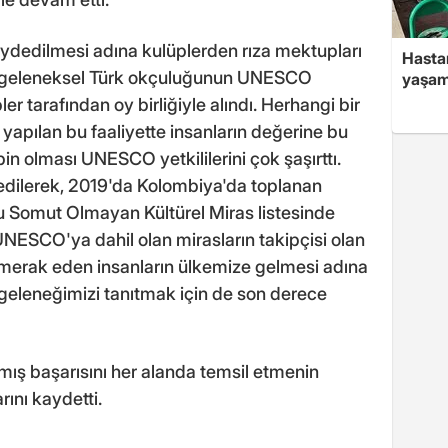
edilmesi adına kulüplerden rıza mektupları
Hasta
a, geleneksel Türk okçuluğunun UNESCO
yaşam
er tarafından oy birliğiyle alındı. Herhangi bir
apılan bu faaliyette insanların değerine bu
n olması UNESCO yetkililerini çok şaşırttı.
dilerek, 2019'da Kolombiya'da toplanan
Somut Olmayan Kültürel Miras listesinde
UNESCO'ya dahil olan mirasların takipçisi olan
u merak eden insanların ülkemize gelmesi adına
eleneğimizi tanıtmak için de son derece
ış başarısını her alanda temsil etmenin
ını kaydetti.