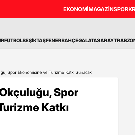
EKONOMİ
MAGAZİN
SPOR
KR
ÜR
FUTBOL
BEŞİKTAŞ
FENERBAHÇE
GALATASARAY
TRABZO
uğu, Spor Ekonomisine ve Turizme Katkı Sunacak
 Okçuluğu, Spor
Turizme Katkı