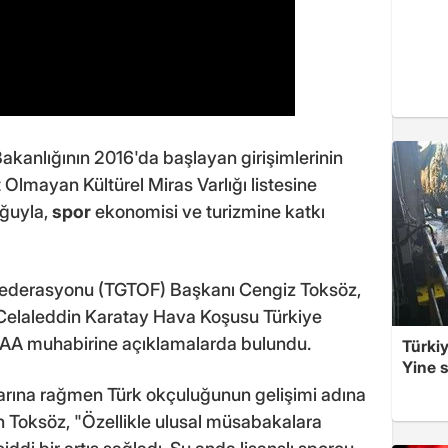
Bakanlığının 2016'da başlayan girişimlerinin
mayan Kültürel Miras Varlığı listesine
uğuyla,
spor
ekonomisi ve turizmine katkı
Federasyonu (TGTOF) Başkanı Cengiz Toksöz,
Celaleddin Karatay Hava Koşusu Türkiye
 AA muhabirine açıklamalarda bulundu.
Türkiy
Yine s
larına rağmen Türk okçuluğunun gelişimi adına
 Toksöz, "Özellikle ulusal müsabakalara