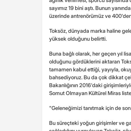
ağırlık verilmesi, sporcu sayısında c
sayımız 19 bini aştı. Bunun yanın
üzerinde antrenörümüz ve 400'den
Toksöz, dünyada marka haline gel
yüksek olduğunu belirtti.
Buna bağlı olarak, her geçen yıl lisa
olduğunu gördüklerini aktaran Tok
tamamen kabul ettiği, yayıyla, oku
bahsediyoruz. Bu da çok dikkat çeki
Bakanlığının 2016'daki girişimler
Somut Olmayan Kültürel Miras listes
"Geleneğimizi tanıtmak için de so
Bu süreçteki yoğun girişimler ve g
sağladığını vurgulayan Toksöz, şöy