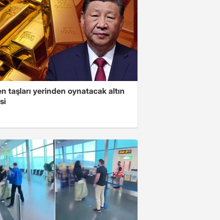
n taşları yerinden oynatacak altın
si