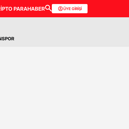
İPTO PARA
HABER
ÜYE GİRİŞİ
NSPOR