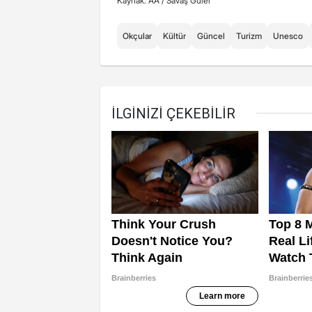
Kaynak: AA /
Savaş Güler
Okçular
Kültür
Güncel
Turizm
Unesco