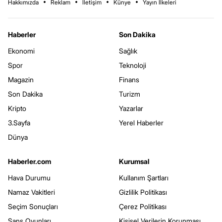
Hakkımızda
Reklam
İletişim
Künye
Yayın İlkeleri
Haberler
Son Dakika
Ekonomi
Sağlık
Spor
Teknoloji
Magazin
Finans
Son Dakika
Turizm
Kripto
Yazarlar
3.Sayfa
Yerel Haberler
Dünya
Haberler.com
Kurumsal
Hava Durumu
Kullanım Şartları
Namaz Vakitleri
Gizlilik Politikası
Seçim Sonuçları
Çerez Politikası
Şans Oyunları
Kişisel Verilerin Korunması