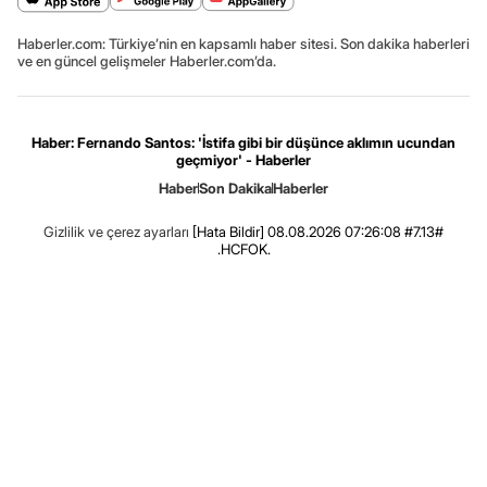
Haberler.com: Türkiye’nin en kapsamlı haber sitesi. Son dakika haberleri
ve en güncel gelişmeler Haberler.com’da.
Haber: Fernando Santos: 'İstifa gibi bir düşünce aklımın ucundan
geçmiyor' - Haberler
Haber
Son Dakika
Haberler
Gizlilik ve çerez ayarları
[Hata Bildir]
08.08.2026 07:26:08 #7.13#
.HCFOK.