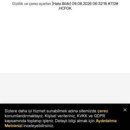
Gizlilik ve çerez ayarları
[Hata Bildir]
09.08.2026 06:32:16 #7.12#
.HCFOK.
×
Sizlere daha iyi hizmet sunabilmek adına sitemizde
çerez
konumlandırmaktayız. Kişisel verileriniz, KVKK ve GDPR
kapsamında toplanıp işlenir. Detaylı bilgi almak için
Aydınlatma
Metnimizi
inceleyebilirsiniz.