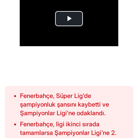
Fenerbahçe, Süper Lig'de
şampiyonluk şansını kaybetti ve
Şampiyonlar Ligi'ne odaklandı.
Fenerbahçe, ligi ikinci sırada
tamamlarsa Şampiyonlar Ligi'ne 2.