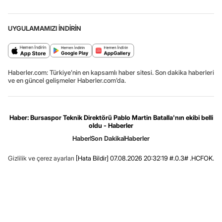
UYGULAMAMIZI İNDİRİN
Haberler.com: Türkiye’nin en kapsamlı haber sitesi. Son dakika haberleri
ve en güncel gelişmeler Haberler.com’da.
Haber: Bursaspor Teknik Direktörü Pablo Martin Batalla'nın ekibi belli
oldu - Haberler
Haber
Son Dakika
Haberler
Gizlilik ve çerez ayarları
[Hata Bildir]
07.08.2026 20:32:19 #.0.3# .HCFOK.