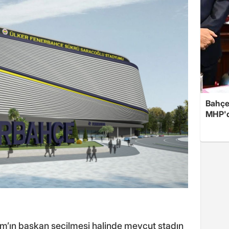
Bahçel
MHP'de
rım’ın başkan seçilmesi halinde mevcut stadın