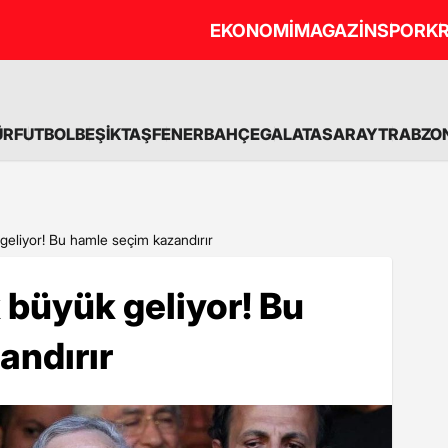
EKONOMİ
MAGAZİN
SPOR
KR
ÜR
FUTBOL
BEŞİKTAŞ
FENERBAHÇE
GALATASARAY
TRABZO
 geliyor! Bu hamle seçim kazandırır
 büyük geliyor! Bu
andırır