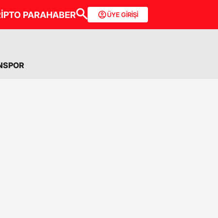
İPTO PARA
HABER
ÜYE GİRİŞİ
NSPOR