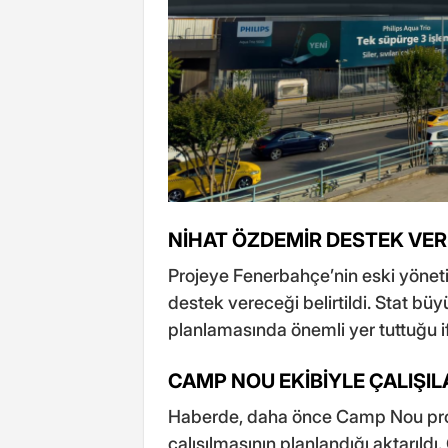
NİHAT ÖZDEMİR DESTEK VE
Projeye Fenerbahçe’nin eski yönetic
destek vereceği belirtildi. Stat bü
planlamasında önemli yer tuttuğu if
CAMP NOU EKİBİYLE ÇALIŞI
Haberde, daha önce Camp Nou proj
çalışılmasının planlandığı aktarıld