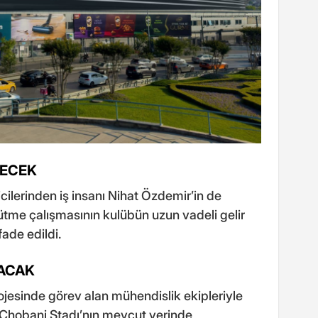
RECEK
ilerinden iş insanı Nihat Özdemir’in de
yütme çalışmasının kulübün uzun vadeli gelir
ade edildi.
LACAK
esinde görev alan mühendislik ekipleriyle
ı. Chobani Stadı’nın mevcut yerinde