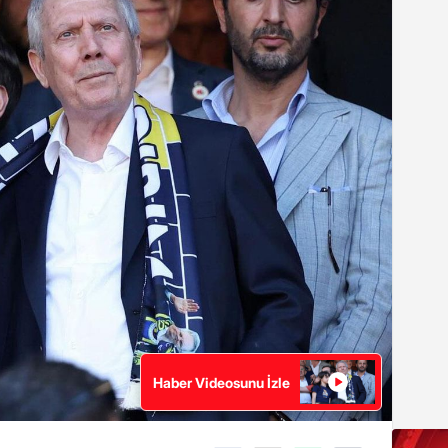
Haber Videosunu İzle