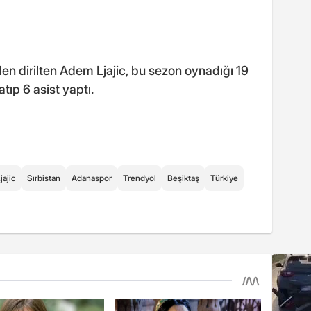
en dirilten Adem Ljajic, bu sezon oynadığı 19
tıp 6 asist yaptı.
ajic
Sırbistan
Adanaspor
Trendyol
Beşiktaş
Türkiye