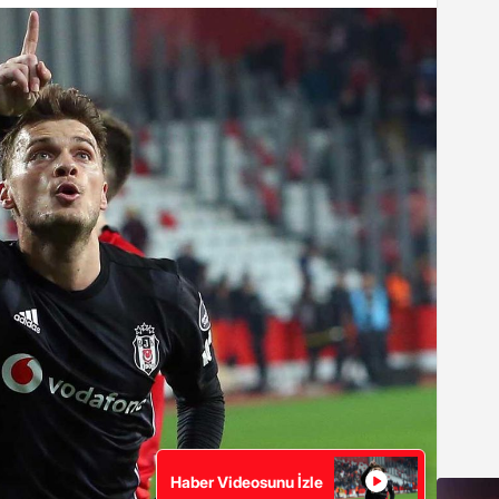
Haber Videosunu İzle