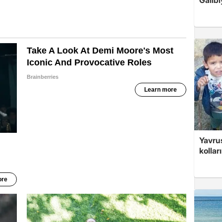
Yavrus
kolları