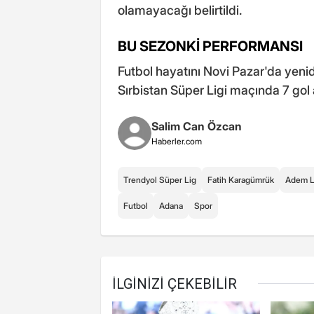
olamayacağı belirtildi.
BU SEZONKİ PERFORMANSI
Futbol hayatını Novi Pazar'da yenid
Sırbistan Süper Ligi maçında 7 gol a
Salim Can Özcan
Haberler.com
Trendyol Süper Lig
Fatih Karagümrük
Adem Lj
Futbol
Adana
Spor