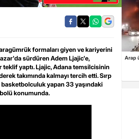
aragümrük formaları giyen ve kariyerini
azar'da sürdüren Adem Ljajic'e,
Arap ü
teklif yaptı. Ljajic, Adana temsilcisinin
derek takımında kalmayı tercih etti. Sırp
 basketbolculuk yapan 33 yaşındaki
embolü konumunda.