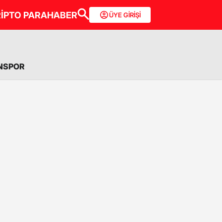
İPTO PARA
HABER
ÜYE GİRİŞİ
NSPOR