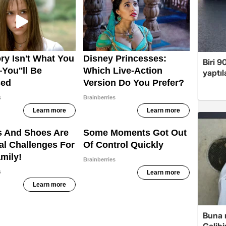
Biri 9
yaptıl
Buna r
Galibi