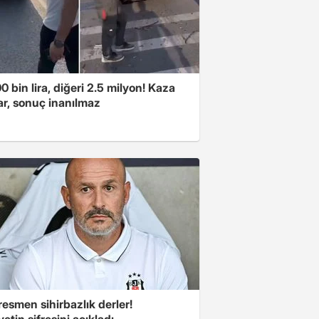
00 bin lira, diğeri 2.5 milyon! Kaza
ar, sonuç inanılmaz
esmen sihirbazlık derler!
yetin şifresini açıkladı