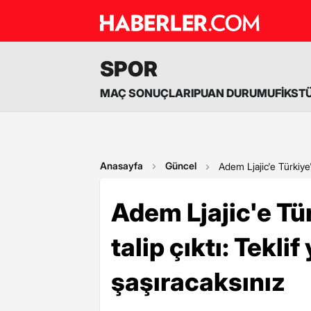
SPOR
MAÇ SONUÇLARI
PUAN DURUMU
FİKST
Anasayfa
Güncel
Adem Ljajic'e Türkiye'
Adem Ljajic'e Tür
talip çıktı: Tekl
şaşıracaksınız