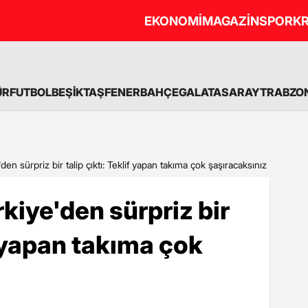
EKONOMİ
MAGAZİN
SPOR
KR
ÜR
FUTBOL
BEŞİKTAŞ
FENERBAHÇE
GALATASARAY
TRABZO
den sürpriz bir talip çıktı: Teklif yapan takıma çok şaşıracaksınız
kiye'den sürpriz bir
if yapan takıma çok