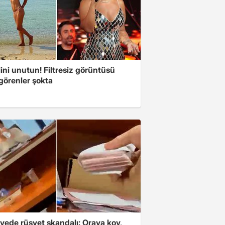
ini unutun! Filtresiz görüntüsü
 görenler şokta
yede rüşvet skandalı: Oraya koy,