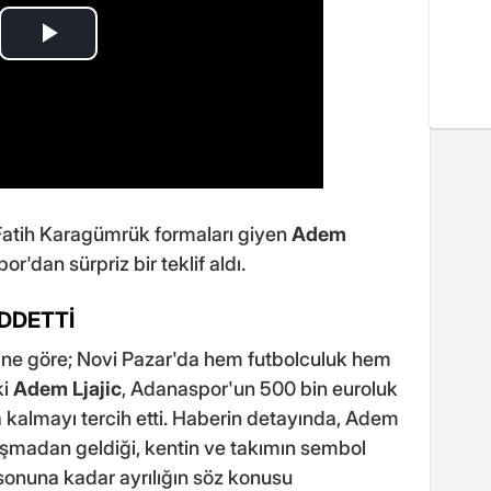
Fatih Karagümrük formaları giyen
Adem
or'dan sürpriz bir teklif aldı.
EDDETTİ
ine göre; Novi Pazar'da hem futbolculuk hem
ki
Adem Ljajic
, Adanaspor'un 500 bin euroluk
a kalmayı tercih etti. Haberin detayında, Adem
nuşmadan geldiği, kentin ve takımın sembol
sonuna kadar ayrılığın söz konusu