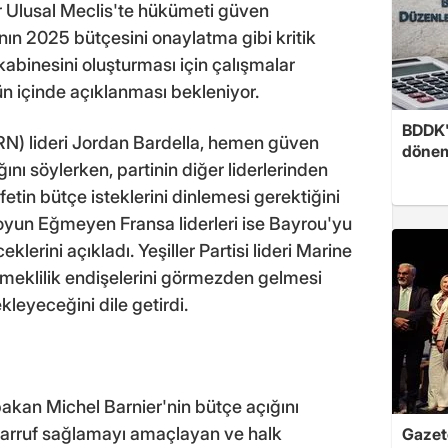
 Ulusal Meclis'te hükümeti güven
ın 2025 bütçesini onaylatma gibi kritik
abinesini oluşturması için çalışmalar
n içinde açıklanması bekleniyor.
BDDK'
n (RN) lideri Jordan Bardella, hemen güven
döne
ı söylerken, partinin diğer liderlerinden
tin bütçe isteklerini dinlemesi gerektiğini
 Boyun Eğmeyen Fransa liderleri ise Bayrou'yu
erini açıkladı. Yeşiller Partisi lideri Marine
emeklilik endişelerini görmezden gelmesi
leyeceğini dile getirdi.
kan Michel Barnier'nin bütçe açığını
asarruf sağlamayı amaçlayan ve halk
Gazete