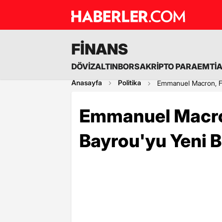
FİNANS
DÖVİZ
ALTIN
BORSA
KRİPTO PARA
EMTİ
Anasayfa
Politika
Emmanuel Macron, Fr
Emmanuel Macro
Bayrou'yu Yeni 