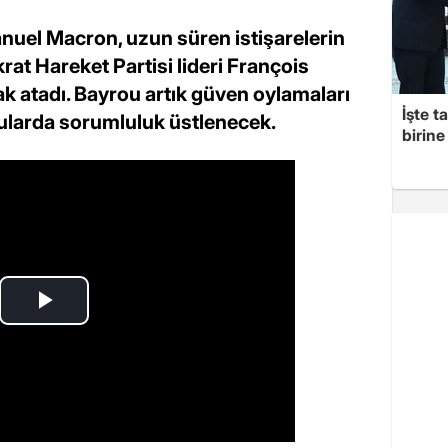
el Macron, uzun süren istişarelerin
at Hareket Partisi lideri François
k atadı. Bayrou artık güven oylamaları
İşte t
nularda sorumluluk üstlenecek.
birine 