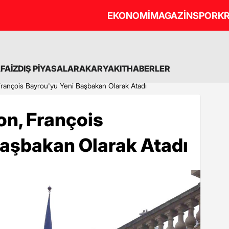
EKONOMİ
MAGAZİN
SPOR
KR
A
FAİZ
DIŞ PİYASALAR
AKARYAKIT
HABERLER
ançois Bayrou'yu Yeni Başbakan Olarak Atadı
n, François
Başbakan Olarak Atadı