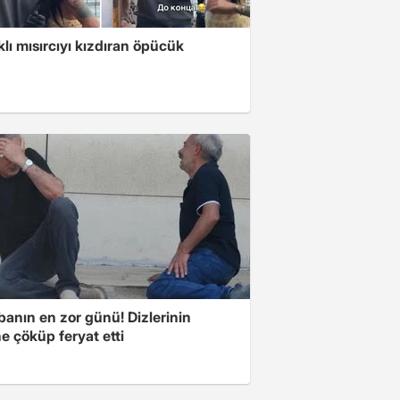
klı mısırcıyı kızdıran öpücük
banın en zor günü! Dizlerinin
e çöküp feryat etti