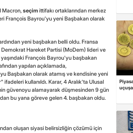
 Macron,
seçim
ittifakı ortaklarından merkez
eri François Bayrou'yu yeni Başbakan olarak
 ardından yeni başbakan belli oldu. Fransa
emokrat Hareket Partisi (MoDem) lideri ve
73 yaşındaki François Bayrou'yu başbakan
rafından yapılan açıklamada,
yu Başbakan olarak atamış ve kendisine yeni
Piyasa
ifadeleri kullanıldı. Karar, 4 Aralık'ta Ulusal
uçuşa
inin güvenoyu alamayarak düşmesinden 9 gün
ndan bu yana göreve gelen 4. başbakan oldu.
an oluşan siyasi belirsizliğin çözümü için