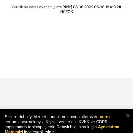
Gizlilik ve çerez ayarları
[Hata Bildir]
08.08.2026 05:38:18 #.0.2#
.HCFOK.
×
Sizlere daha iyi hizmet sunabilmek adına sitemizde
çerez
konumlandırmaktayız. Kişisel verileriniz, KVKK ve GDPR
kapsamında toplanıp işlenir. Detaylı bilgi almak için
Aydınlatma
Metnimizi
inceleyebilirsiniz.