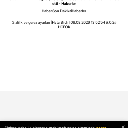
etti - Haberler
Haber
Son Dakika
Haberler
Gizlilik ve çerez ayarları
[Hata Bildir]
06.08.2026 13:52:54 #.0.2#
.HCFOK.
×
Sizlere daha iyi hizmet sunabilmek adına sitemizde
çerez