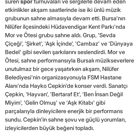
süren
spor
turnuvaları ve sergilerle devam eden
etkinlikler akşam saatlerinde ise iki ünlü müzik
grubunun sahne almasıyla devam etti. Bursa'nın
Nilüfer ilçesindeki Hüdavendigar Kent Parkı'nda
Mor ve Ötesi grubu sahne aldı. Grup, 'Sevda
Çiçeği', 'Şirket', 'Aşk İçinde', 'Cambaz' ve 'Dünyaya
Bedel' gibi sevilen şarkılarını seslendirdi. Mor ve
Ötesi, sahne performansıyla Bursalı müzikseverlere
unutulmaz bir gece yaşatırken akşam, Nilüfer
Belediyesi'nin organizasyonuyla FSM Hastane
Alanı'nda Hayko Cepkin'de konser verdi. Sanatçı
Çepkin, 'Hayvan', 'Bertaraf Et', 'Ben İnsan Değil
Miyim', 'Gelin Olmuş' ve 'Aşk Kitabı' gibi
parçalarıyla dinleyicilere enerjik bir performans
sundu. Cepkin'in sahne şovu ve güçlü yorumları,
izleyicilerden büyük beğeni topladı.