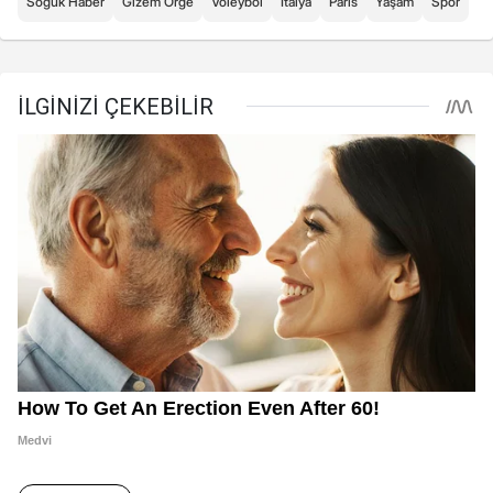
Soğuk Haber
Gizem Örge
Voleybol
İtalya
Paris
Yaşam
Spor