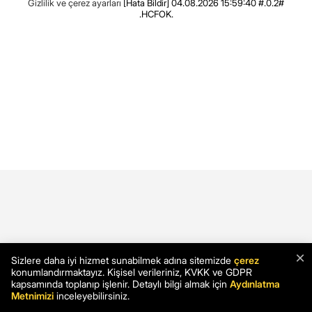
Gizlilik ve çerez ayarları
[Hata Bildir]
04.08.2026 15:59:40 #.0.2#
.HCFOK.
×
Sizlere daha iyi hizmet sunabilmek adına sitemizde
çerez
konumlandırmaktayız. Kişisel verileriniz, KVKK ve GDPR
kapsamında toplanıp işlenir. Detaylı bilgi almak için
Aydınlatma
Metnimizi
inceleyebilirsiniz.