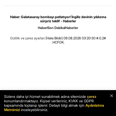
Haber: Galatasaray bombayı patlatıyor! İngiliz devinin yıldızına
sürpriz teklif - Haberler
Haber
Son Dakika
Haberler
Gizlilik ve çerez ayarları
[Hata Bildir]
09.08.2026 03:20:30 #.0.2#
.HCFOK.
×
Sizlere daha iyi hizmet sunabilmek adına sitemizde
çerez
konumlandırmaktayız. Kişisel verileriniz, KVKK ve GDPR
kapsamında toplanıp işlenir. Detaylı bilgi almak için
Aydınlatma
Metnimizi
inceleyebilirsiniz.