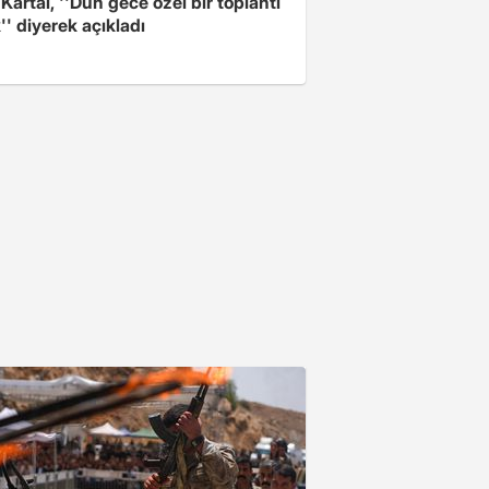
 Kartal, ''Dün gece özel bir toplantı
'' diyerek açıkladı