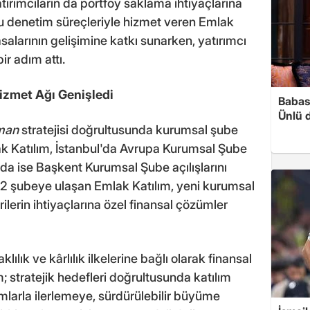
tırımcıların da portföy saklama ihtiyaçlarına
 denetim süreçleriyle hizmet veren Emlak
salarının gelişimine katkı sunarken, yatırımcı
ir adım attı.
izmet Ağı Genişledi
Babası
Ünlü 
sman
stratejisi doğrultusunda kurumsal şube
k Katılım, İstanbul'da Avrupa Kurumsal Şube
a ise Başkent Kurumsal Şube açılışlarını
112 şubeye ulaşan Emlak Katılım, yeni kurumsal
rilerin ihtiyaçlarına özel finansal çözümler
klılık ve kârlılık ilkelerine bağlı olarak finansal
m; stratejik hedefleri doğrultusunda katılım
larla ilerlemeye, sürdürülebilir büyüme