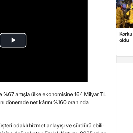
Korku 
oldu
e %67 artışla ülke ekonomisine 164 Milyar TL
ynı dönemde net kârını %160 oranında
teri odaklı hizmet anlayışı ve sürdürülebilir