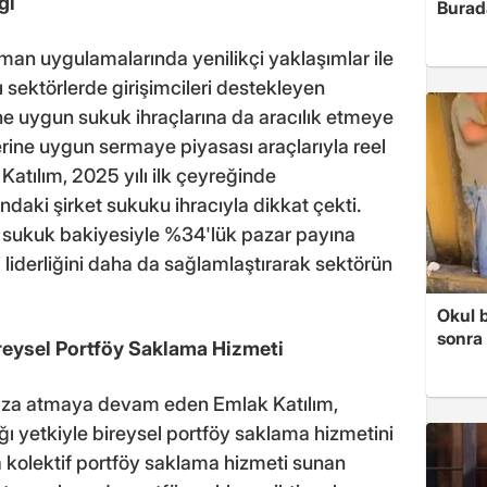
ği
Burad
sman uygulamalarında yenilikçi yaklaşımlar ile
 sektörlerde girişimcileri destekleyen
rine uygun sukuk ihraçlarına da aracılık etmeye
erine uygun sermaye piyasası araçlarıyla reel
atılım, 2025 yılı ilk çeyreğinde
ındaki şirket sukuku ihracıyla dikkat çekti.
 sukuk bakiyesiyle %34'lük pazar payına
liderliğini daha da sağlamlaştırarak sektörün
Okul 
sonra 
Bireysel Portföy Saklama Hizmeti
 imza atmaya devam eden Emlak Katılım,
ı yetkiyle bireysel portföy saklama hizmetini
 kolektif portföy saklama hizmeti sunan