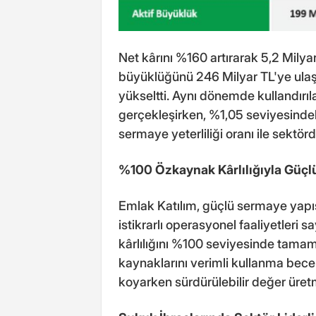
Net kârını %160 artırarak 5,2 Milya
büyüklüğünü 246 Milyar TL'ye ulaştı
yükseltti. Aynı dönemde kullandır
gerçekleşirken, %1,05 seviyesinde
sermaye yeterliliği oranı ile sektö
%100 Özkaynak Kârlılığıyla Güçl
Emlak Katılım, güçlü sermaye yapıs
istikrarlı operasyonel faaliyetleri
kârlılığını %100 seviyesinde tama
kaynaklarını verimli kullanma beceri
koyarken sürdürülebilir değer üret