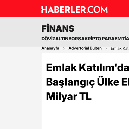
FİNANS
DÖVİZ
ALTIN
BORSA
KRİPTO PARA
EMTİ
Anasayfa
Advertorial Bülten
Emlak Kat
Emlak Katılım'da
Başlangıç Ülke 
Milyar TL