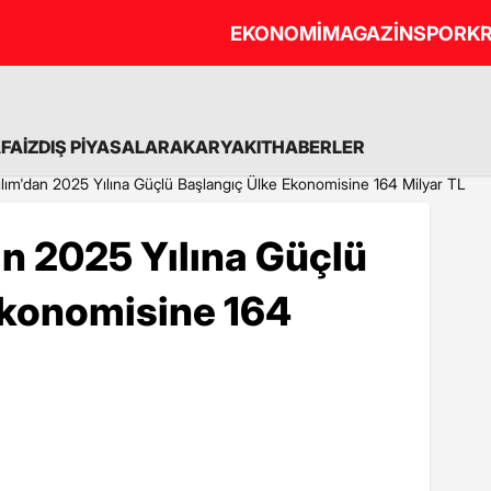
EKONOMİ
MAGAZİN
SPOR
KR
A
FAİZ
DIŞ PİYASALAR
AKARYAKIT
HABERLER
ılım'dan 2025 Yılına Güçlü Başlangıç Ülke Ekonomisine 164 Milyar TL
n 2025 Yılına Güçlü
Ekonomisine 164