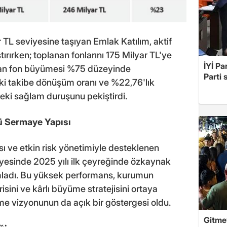
r TL seviyesine taşıyan Emlak Katılım, aktif
rırken; toplanan fonlarını 175 Milyar TL'ye
İYİ Pa
ılan fon büyümesi %75 düzeyinde
Parti 
ki takibe dönüşüm oranı ve %22,76'lık
rdeki sağlam duruşunu pekiştirdi.
ü Sermaye Yapısı
ı ve etkin risk yönetimiyle desteklenen
 sayesinde 2025 yılı ilk çeyreğinde özkaynak
mladı. Bu yüksek performans, kurumun
sini ve kârlı büyüme stratejisini ortaya
me vizyonunun da açık bir göstergesi oldu.
Gitme