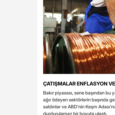
ÇATIŞMALAR ENFLASYON VE F
Bakır piyasası, sene başından bu ya
ağır ödeyen sektörlerin başında geli
saldırılar ve ABD’nin Keşm Adası’n
durdurulamaz bir boyuta ulaştı.