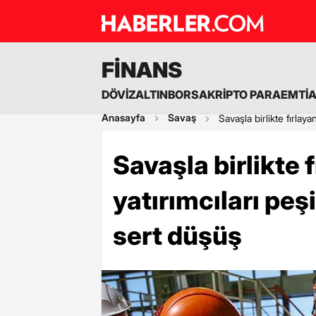
FİNANS
DÖVİZ
ALTIN
BORSA
KRİPTO PARA
EMTİ
Anasayfa
Savaş
Savaşla birlikte fırlay
Savaşla birlikte 
yatırımcıları pe
sert düşüş