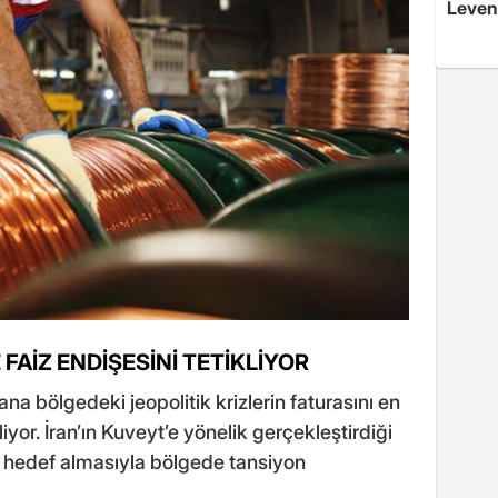
Levent
AİZ ENDİŞESİNİ TETİKLİYOR
na bölgedeki jeopolitik krizlerin faturasını en
yor. İran’ın Kuveyt’e yönelik gerçekleştirdiği
ı hedef almasıyla bölgede tansiyon