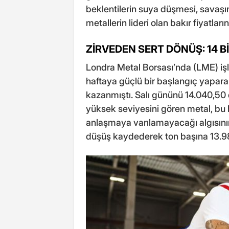
beklentilerin suya düşmesi, savaşı
metallerin lideri olan bakır fiyatlar
ZİRVEDEN SERT DÖNÜŞ: 14 Bİ
Londra Metal Borsası’nda (LME) işl
haftaya güçlü bir başlangıç yapara
kazanmıştı. Salı gününü 14.040,50
yüksek seviyesini gören metal, bu 
anlaşmaya varılamayacağı algısının
düşüş kaydederek ton başına 13.98