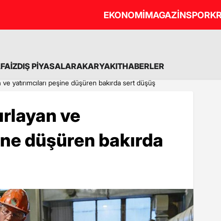
EKONOMİ
MAGAZİN
SPOR
KR
A
FAİZ
DIŞ PİYASALAR
AKARYAKIT
HABERLER
an ve yatırımcıları peşine düşüren bakırda sert düşüş
fırlayan ve
şine düşüren bakırda