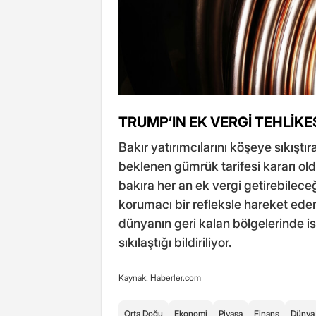
TRUMP’IN EK VERGİ TEHLİKE
Bakır yatırımcılarını köşeye sıkışt
beklenen gümrük tarifesi kararı old
bakıra her an ek vergi getirebilece
korumacı bir refleksle hareket eden
dünyanın geri kalan bölgelerinde is
sıkılaştığı bildiriliyor.
Kaynak: Haberler.com
Orta Doğu
Ekonomi
Piyasa
Finans
Dünya