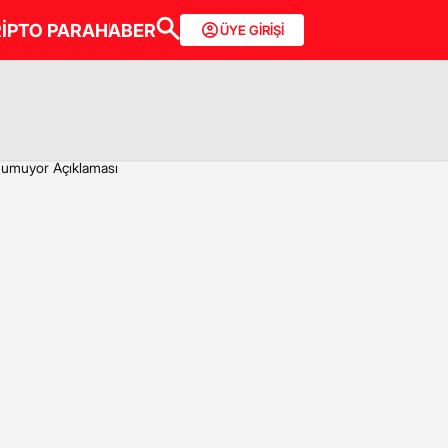
İPTO PARA
HABER
ÜYE GİRİŞİ
i umuyor Açıklaması