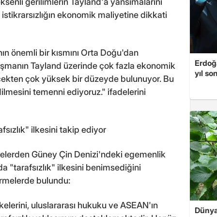
eksenli gerilimlerin Tayland'a yansımalarını
istikrarsızlığın ekonomik maliyetine dikkati
ının önemli bir kısmını Orta Doğu'dan
Erdoğa
tışmanın Tayland üzerinde çok fazla ekonomik
yıl so
erçekten çok yüksek bir düzeyde bulunuyor. Bu
ilmesini temenni ediyoruz." ifadelerini
fsızlık" ilkesini takip ediyor
melerden Güney Çin Denizi'ndeki egemenlik
 "tarafsızlık" ilkesini benimsediğini
irmelerde bulundu:
lkelerini, uluslararası hukuku ve ASEAN'ın
Dünya