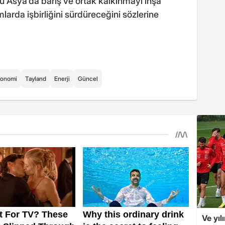
 Asya'da barış ve ortak kalkınmayı inşa
larda işbirliğini sürdüreceğini sözlerine
konomi
Tayland
Enerji
Güncel
Ve yıl