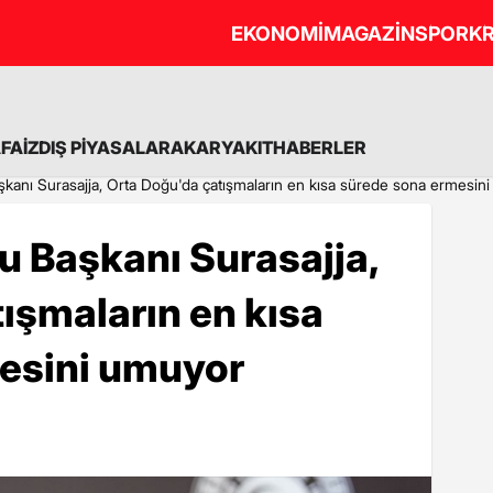
EKONOMİ
MAGAZİN
SPOR
KR
A
FAİZ
DIŞ PİYASALAR
AKARYAKIT
HABERLER
kanı Surasajja, Orta Doğu'da çatışmaların en kısa sürede sona ermesin
u Başkanı Surasajja,
ışmaların en kısa
esini umuyor