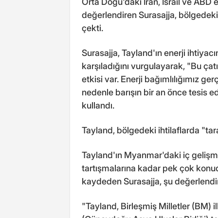
Orta Doğu'daki İran, İsrail ve ABD 
değerlendiren Surasajja, bölgedeki 
çekti.
Surasajja, Tayland'ın enerji ihtiyac
karşıladığını vurgulayarak, "Bu ça
etkisi var. Enerji bağımlılığımız g
nedenle barışın bir an önce tesis ed
kullandı.
Tayland, bölgedeki ihtilaflarda "tara
Tayland'ın Myanmar'daki iç geliş
tartışmalarına kadar pek çok konuda
kaydeden Surasajja, şu değerlend
"Tayland, Birleşmiş Milletler (BM) i