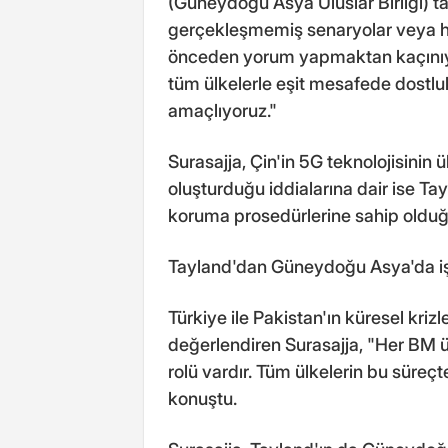
(Güneydoğu Asya Uluslar Birliği) t
gerçekleşmemiş senaryolar veya h
önceden yorum yapmaktan kaçınıyo
tüm ülkelerle eşit mesafede dostl
amaçlıyoruz."
Surasajja, Çin'in 5G teknolojisinin ü
oluşturduğu iddialarına dair ise T
koruma prosedürlerine sahip olduğ
Tayland'dan Güneydoğu Asya'da işb
Türkiye ile Pakistan'ın küresel krizl
değerlendiren Surasajja, "Her BM 
rolü vardır. Tüm ülkelerin bu süreçt
konuştu.