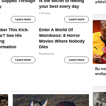
yıldız
Bu ner
endiş