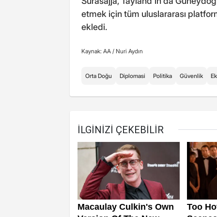
Surasajja, Tayland'ın da Güneydoğu
etmek için tüm uluslararası platform
ekledi.
Kaynak: AA /
Nuri Aydın
Orta Doğu
Diplomasi
Politika
Güvenlik
E