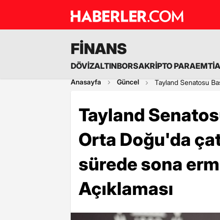
FİNANS
DÖVİZ
ALTIN
BORSA
KRİPTO PARA
EMTİ
Anasayfa
Güncel
Tayland Senatosu Baş
Tayland Senatos
Orta Doğu'da çat
sürede sona erm
Açıklaması