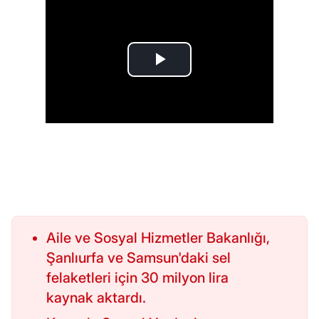
Aile ve Sosyal Hizmetler Bakanlığı,
Şanlıurfa ve Samsun'daki sel
felaketleri için 30 milyon lira
kaynak aktardı.