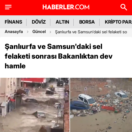
FİNANS
DÖVİZ
ALTIN
BORSA
KRİPTO PA
Anasayfa
Güncel
Şanlıurfa ve Samsun'daki sel felaketi son
Şanlıurfa ve Samsun'daki sel
felaketi sonrası Bakanlıktan dev
hamle