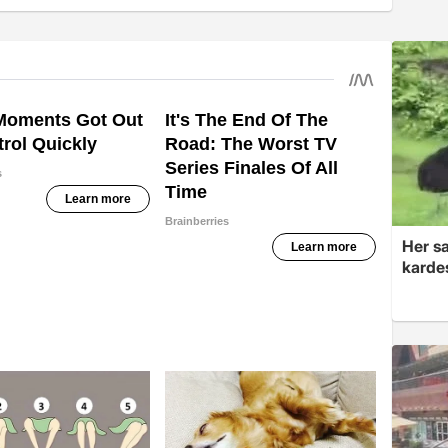
Her sa
kardeş