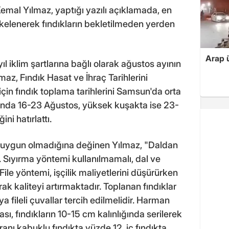
al Yılmaz, yaptığı yazılı açıklamada, en
lkelenerek fındıkların bekletilmeden yerden
Arap ü
yıl iklim şartlarına bağlı olarak ağustos ayının
lmaz, Fındık Hasat ve İhraç Tarihlerini
çin fındık toplama tarihlerini Samsun'da orta
ında 16-23 Ağustos, yüksek kuşakta ise 23-
ini hatırlattı.
 uygun olmadığına değinen Yılmaz, "Daldan
. Sıyırma yöntemi kullanılmamalı, dal ve
ile yöntemi, işçilik maliyetlerini düşürürken
ak kaliteyi artırmaktadır. Toplanan fındıklar
 fileli çuvallar tercih edilmelidir. Harman
ası, fındıkların 10-15 cm kalınlığında serilerek
nı kabuklu fındıkta yüzde 12, iç fındıkta