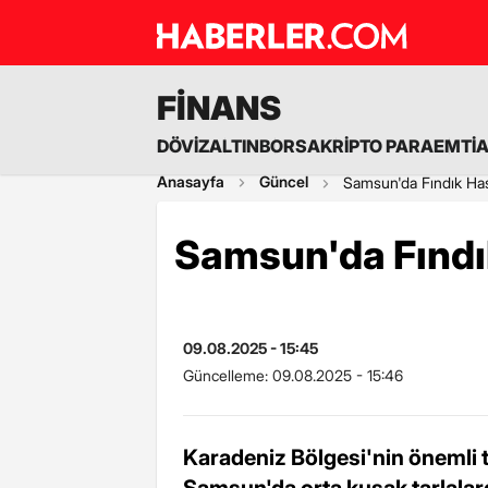
FİNANS
DÖVİZ
ALTIN
BORSA
KRİPTO PARA
EMTİ
Anasayfa
Güncel
Samsun'da Fındık Has
Samsun'da Fındı
09.08.2025 - 15:45
Güncelleme:
09.08.2025 - 15:46
Karadeniz Bölgesi'nin önemli t
Samsun'da orta kuşak tarlalar