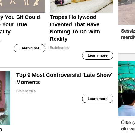
Sessi
merdi
Ülke ş
ölü ve