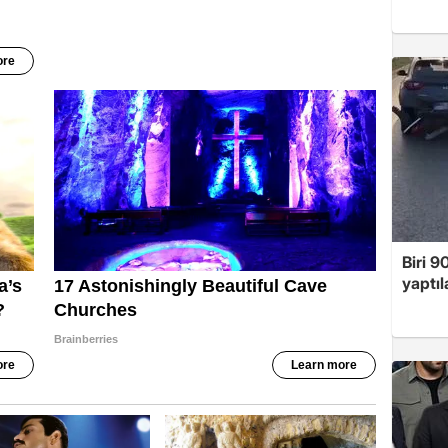
Biri 9
yaptıl