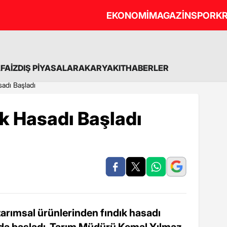
EKONOMİ
MAGAZİN
SPOR
KR
A
FAİZ
DIŞ PİYASALAR
AKARYAKIT
HABERLER
adı Başladı
k Hasadı Başladı
arımsal ürünlerinden fındık hasadı
da başladı. Tarım Müdürü Kemal Yılmaz,