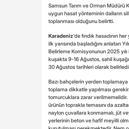
Samsun Tarım ve Orman Müdürü Kem
uygun hasat yönteminin dalların si
toplanması olduğunu belirtti.
Karadeniz
'de fındık hasadının her 
ilk yarısında başladığını anlatan Yı
Belirleme Komisyonunun 2025 yılı i
kuşakta 9-16 Ağustos, sahil kuşağ
30 Ağustos tarihleri olarak belirlediğ
Bazı bahçelerin yerden toplamaya
toplama dikkatle yapılması gerekir
tomurcuklara zarar verilmemelidir. F
ürünün toprakla temasını da azaltar
naylon çuvallara konmamalı, jüt veya
yerlerinin beton ve hafif meyilli olm
kurutulması gerekmektedir. Nem ora