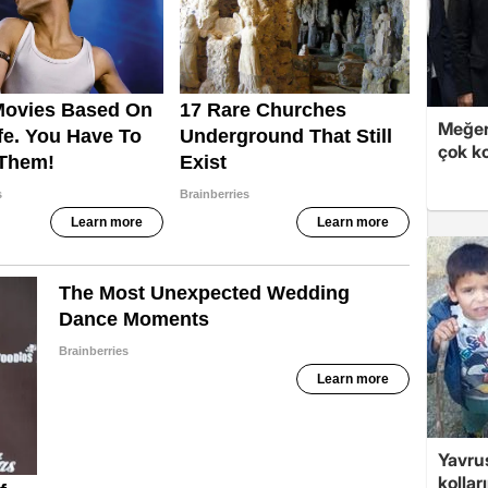
Meğer
çok k
Yavrus
kolları