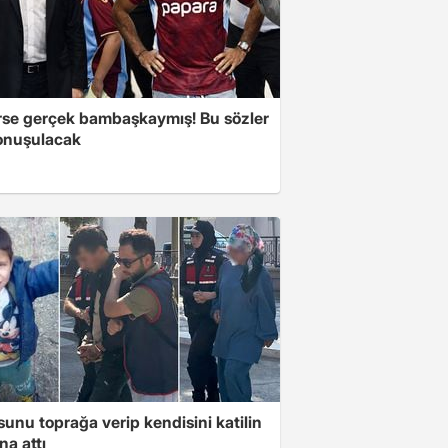
se gerçek bambaşkaymış! Bu sözler
onuşulacak
unu toprağa verip kendisini katilin
na attı