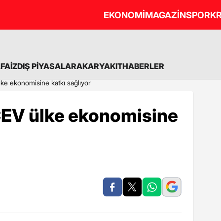
EKONOMİ
MAGAZİN
SPOR
KR
A
FAİZ
DIŞ PİYASALAR
AKARYAKIT
HABERLER
e ekonomisine katkı sağlıyor
EV ülke ekonomisine