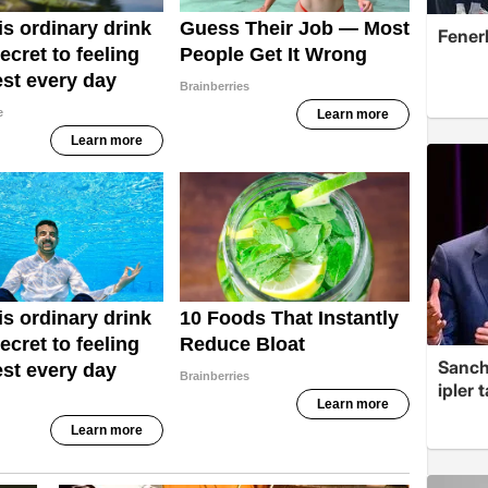
Fener
Sanche
ipler