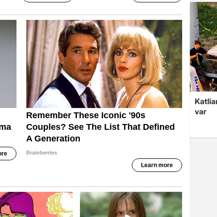
Katlia
var