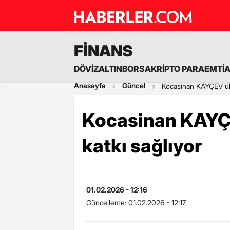
FİNANS
DÖVİZ
ALTIN
BORSA
KRİPTO PARA
EMTİ
Anasayfa
Güncel
Kocasinan KAYÇEV ülk
Kocasinan KAYÇ
katkı sağlıyor
01.02.2026 - 12:16
Güncelleme:
01.02.2026 - 12:17