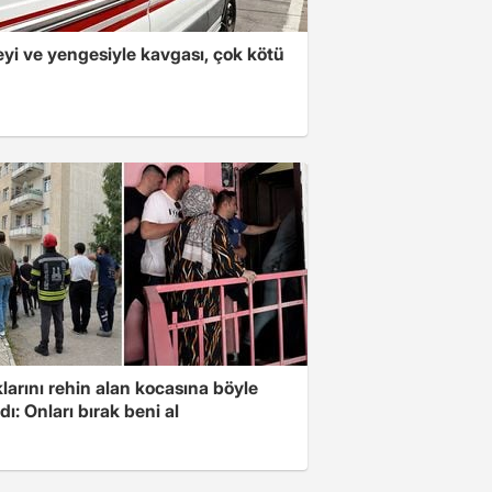
yi ve yengesiyle kavgası, çok kötü
arını rehin alan kocasına böyle
dı: Onları bırak beni al