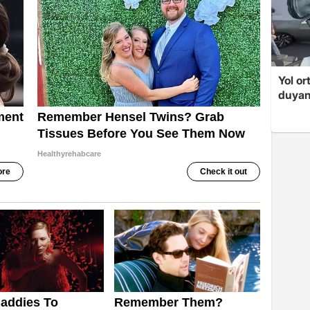
Yol or
duyan