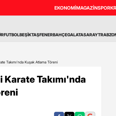
EKONOMİ
MAGAZİN
SPOR
KR
ÜR
FUTBOL
BEŞİKTAŞ
FENERBAHÇE
GALATASARAY
TRABZO
ate Takımı'nda Kuşak Atlama Töreni
i Karate Takımı'nda
reni