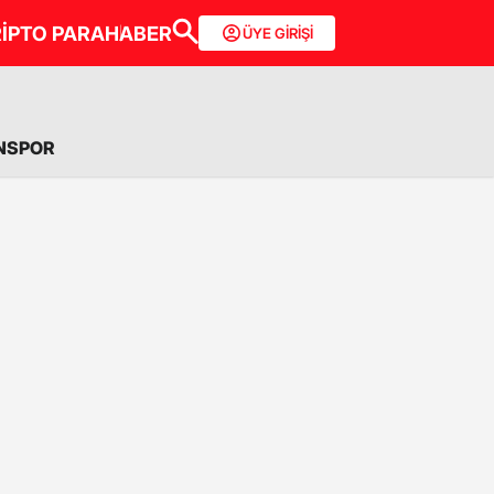
İPTO PARA
HABER
ÜYE GİRİŞİ
NSPOR