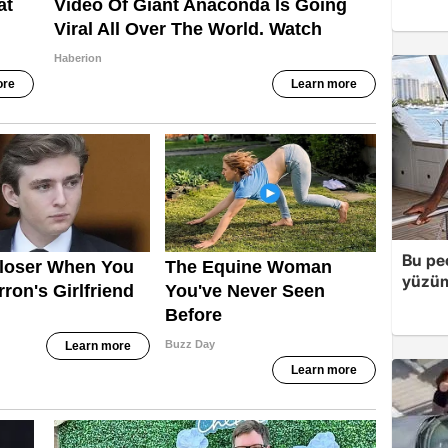
Bu peç
yüzüm