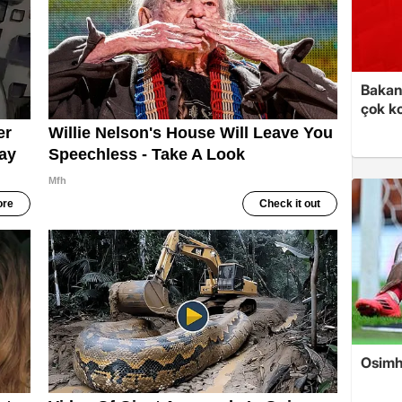
Bakan 
çok k
Osimh