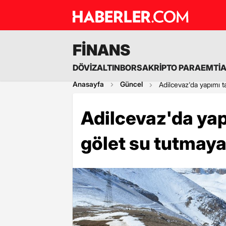
FİNANS
DÖVİZ
ALTIN
BORSA
KRİPTO PARA
EMTİ
Anasayfa
Güncel
Adilcevaz'da yapımı 
Adilcevaz'da ya
gölet su tutmaya