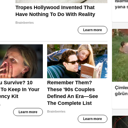
İslam
yana s
Çimle
görünt