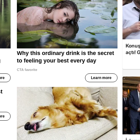
Konuşa
açtı! 