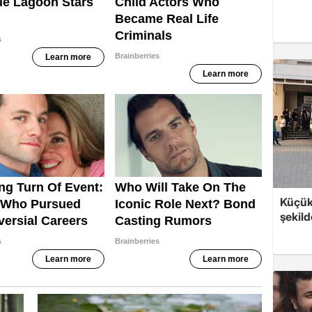
Küçük
şekild