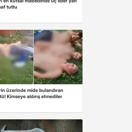
ın en kutsal mabedinde üç lider yan
af tuttu
rin üzerinde mide bulandıran
ü! Kimseye aldırış etmediler