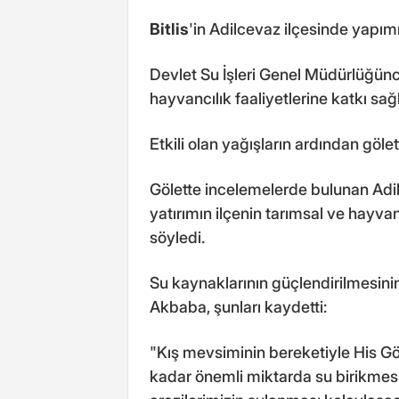
Bitlis
'in Adilcevaz ilçesinde yapım
Devlet Su İşleri Genel Müdürlüğünce
hayvancılık faaliyetlerine katkı sa
Etkili olan yağışların ardından göle
Gölette incelemelerde bulunan Ad
yatırımın ilçenin tarımsal ve hayv
söyledi.
Su kaynaklarının güçlendirilmesinin
Akbaba, şunları kaydetti:
"Kış mevsiminin bereketiyle His Gö
kadar önemli miktarda su birikmes