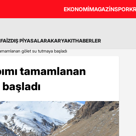
EKONOMİ
MAGAZİN
SPOR
KR
A
FAİZ
DIŞ PİYASALAR
AKARYAKIT
HABERLER
tamamlanan gölet su tutmaya başladı
pımı tamamlanan
 başladı