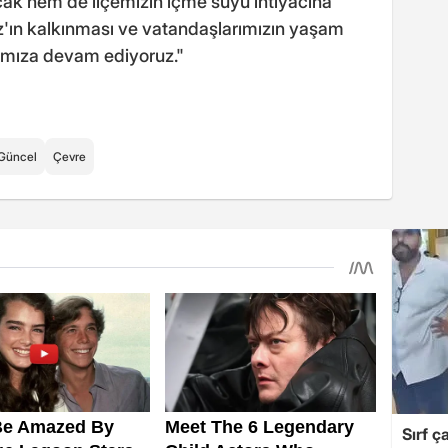
cak hem de ilçemizin içme suyu ihtiyacına
z'ın kalkınması ve vatandaşlarımızın yaşam
larımıza devam ediyoruz."
Güncel
Çevre
Sırf ç