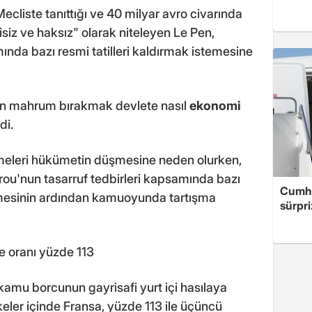
liste tanıttığı ve 40 milyar avro civarında
isiz ve haksız" olarak niteleyen Le Pen,
ında bazı resmi tatilleri kaldırmak istemesine
lden mahrum bırakmak devlete nasıl
ekonomi
di.
meleri hükümetin düşmesine neden olurken,
rou'nun tasarruf tedbirleri kapsamında bazı
Cumhu
lirtmesinin ardından kamuoyunda tartışma
sürpri
 oranı yüzde 113
kamu borcunun gayrisafi yurt içi hasılaya
eler içinde Fransa, yüzde 113 ile üçüncü