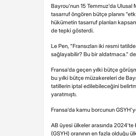
Bayrou'nun 15 Temmuz'da Ulusal Mec
tasarruf öngören bütçe planını "etk
hükümetin tasarruf planları kapsam
de tepki gösterdi.
Le Pen, "Fransızları iki resmi tati
sağlayabilir? Bu bir aldatmaca." de
Fransa'da geçen yılki bütçe görüş
bu yılki bütçe müzakereleri de Bay
tatillerin iptal edilebileceğini be
yaratmıştı.
Fransa'da kamu borcunun GSYH'ye
AB üyesi ülkeler arasında 2024'te 
(GSYH) oranının en fazla olduğu ülk