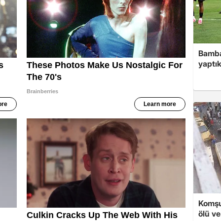
Bamba
yaptık
Komşu
ölü ve