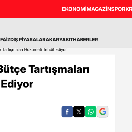
EKONOMİ
MAGAZİN
SPOR
KR
A
FAİZ
DIŞ PİYASALAR
AKARYAKIT
HABERLER
 Tartışmaları Hükümeti Tehdit Ediyor
ütçe Tartışmaları
 Ediyor