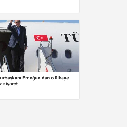
rbaşkanı Erdoğan'dan o ülkeye
z ziyaret