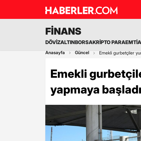
FİNANS
DÖVİZ
ALTIN
BORSA
KRİPTO PARA
EMTİ
Anasayfa
Güncel
Emekli gurbetçiler yu
Emekli gurbetçile
yapmaya başlad