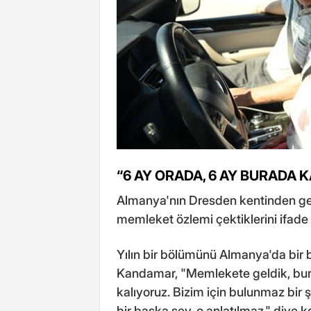
“6 AY ORADA, 6 AY BURADA 
Almanya'nın Dresden kentinden g
memleket özlemi çektiklerini ifade e
Yılın bir bölümünü Almanya'da bir 
Kandamar, "Memlekete geldik, bur
kalıyoruz. Bizim için bulunmaz bir
bir başka şey, o anlatılmaz." diye k