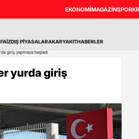
EKONOMİ
MAGAZİN
SPOR
KR
A
FAİZ
DIŞ PİYASALAR
AKARYAKIT
HABERLER
rda giriş yapmaya başladı
r yurda giriş
ı