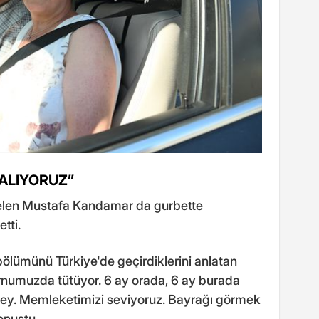
KALIYORUZ”
elen Mustafa Kandamar da gurbette
tti.
bölümünü Türkiye'de geçirdiklerini anlatan
numuzda tütüyor. 6 ay orada, 6 ay burada
 şey. Memleketimizi seviyoruz. Bayrağı görmek
onuştu.