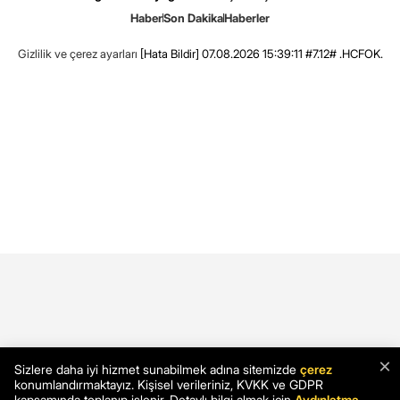
Haber
Son Dakika
Haberler
Gizlilik ve çerez ayarları
[Hata Bildir]
07.08.2026 15:39:11 #7.12# .HCFOK.
×
Sizlere daha iyi hizmet sunabilmek adına sitemizde
çerez
konumlandırmaktayız. Kişisel verileriniz, KVKK ve GDPR
kapsamında toplanıp işlenir. Detaylı bilgi almak için
Aydınlatma