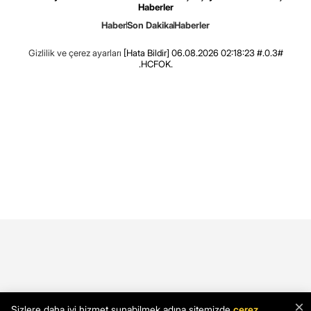
Haberler
Haber
Son Dakika
Haberler
Gizlilik ve çerez ayarları
[Hata Bildir]
06.08.2026 02:18:23 #.0.3#
.HCFOK.
×
Sizlere daha iyi hizmet sunabilmek adına sitemizde
çerez